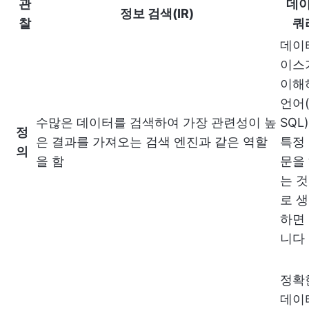
관
데
정보 검색(IR)
찰
쿼
데이
이스
이해
언어(
수많은 데이터를 검색하여 가장 관련성이 높
SQL
정
은 결과를 가져오는 검색 엔진과 같은 역할
특정
의
을 함
문을
는 
로 
하면
니다
정확
데이