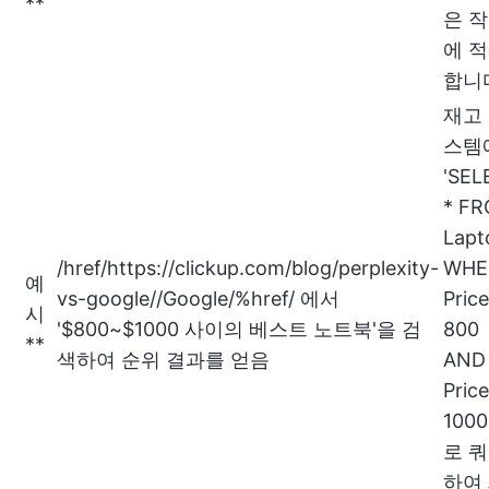
**
은 
에 
합니
재고
스템
'SEL
* F
Lapt
/href/
https://clickup.com/blog/perplexity-
WHE
예
vs-google//Google/%href/
에서
Pric
시
'$800~$1000 사이의 베스트 노트북'을 검
800
**
색하여 순위 결과를 얻음
AND
Pric
1000
로 
하여