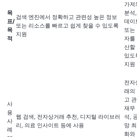
가져
목
분석,
검색 엔진에서 정확하고 관련성 높은 정보
표/
데이
또는 리소스를 빠르고 쉽게 찾을 수 있도록
목
또는
지원
적
자를
산할
있도
지원
전자
래의
고 관
사
재무
용
웹 검색, 전자상거래 추천, 디지털 라이브러
석, 
사
리, 의료 인사이트 등에 사용
망 
례
화와