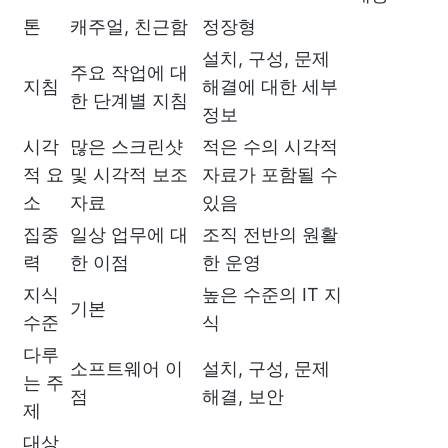
톤
캐주얼, 친근함
정장형
설치, 구성, 문제
주요 작업에 대
지침
해결에 대한 세부
한 단계별 지침
정보
시각
많은 스크린샷
적은 수의 시각적
적 요
및 시각적 보조
자료가 포함될 수
소
자료
있음
집중
일상 업무에 대
조직 전반의 원활
력
한 이점
한 운영
지식
높은 수준의 IT 지
기본
수준
식
다루
소프트웨어 이
설치, 구성, 문제
는 주
점
해결, 보안
제
대상