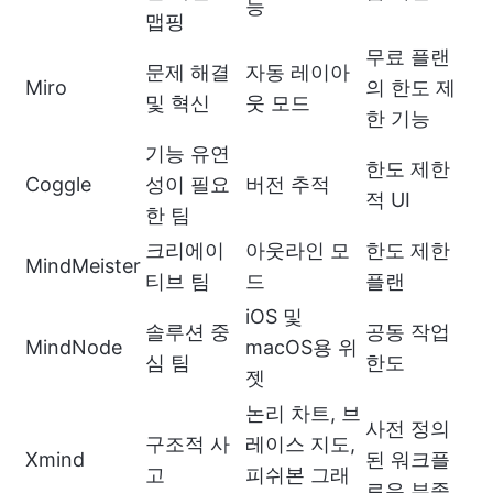
능
맵핑
무료 플랜
문제 해결
자동 레이아
Miro
의 한도 제
및 혁신
웃 모드
한 기능
기능 유연
한도 제한
Coggle
성이 필요
버전 추적
적 UI
한 팀
크리에이
아웃라인 모
한도 제한
MindMeister
티브 팀
드
플랜
iOS 및
솔루션 중
공동 작업
MindNode
macOS용 위
심 팀
한도
젯
논리 차트, 브
사전 정의
구조적 사
레이스 지도,
Xmind
된 워크플
고
피쉬본 그래
로우 부족