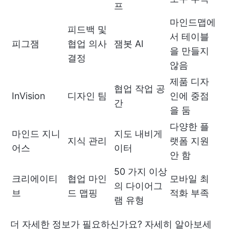
프
마인드맵에
피드백 및
서 테이블
피그잼
협업 의사
잼봇 AI
을 만들지
결정
않음
제품 디자
협업 작업 공
InVision
디자인 팀
인에 중점
간
을 둠
다양한 플
마인드 지니
지도 내비게
지식 관리
랫폼 지원
어스
이터
안 함
50 가지 이상
크리에이티
협업 마인
모바일 최
의 다이어그
브
드 맵핑
적화 부족
램 유형
더 자세한 정보가 필요하신가요? 자세히 알아보세