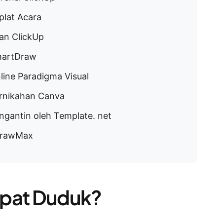
lat Acara
an ClickUp
martDraw
ine Paradigma Visual
rnikahan Canva
gantin oleh Template. net
drawMax
mpat Duduk?