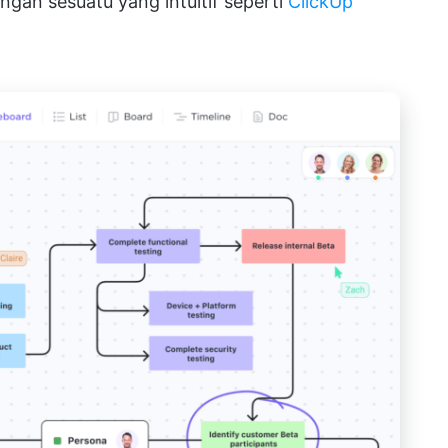
engan sesuatu yang intuitif seperti
ClickUp