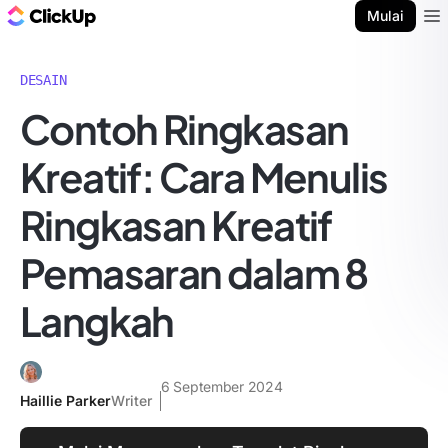
Blog ClickUp
Mulai
Ope
DESAIN
Contoh Ringkasan
Kreatif: Cara Menulis
Ringkasan Kreatif
Pemasaran dalam 8
Langkah
6 September 2024
Haillie Parker
Writer