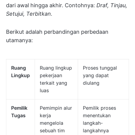
dari awal hingga akhir. Contohnya:
Draf, Tinjau,
Setujui, Terbitkan.
Berikut adalah perbandingan perbedaan
utamanya:
Ruang
Ruang lingkup
Proses tunggal
Lingkup
pekerjaan
yang dapat
terkait yang
diulang
luas
Pemilik
Pemimpin alur
Pemilik proses
Tugas
kerja
menentukan
mengelola
langkah-
sebuah tim
langkahnya