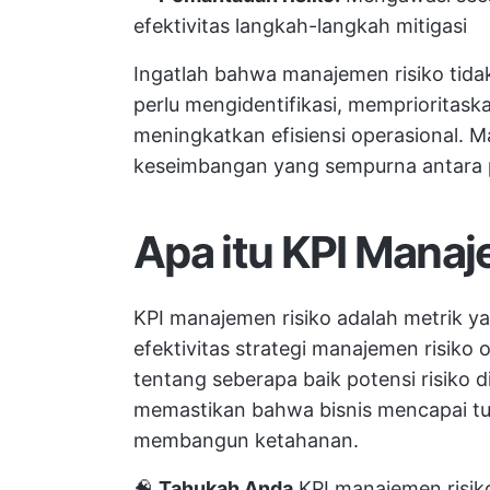
efektivitas langkah-langkah mitigasi
Ingatlah bahwa manajemen risiko tida
perlu mengidentifikasi, memprioritaska
meningkatkan efisiensi operasional. 
keseimbangan yang sempurna antara pe
Apa itu KPI Manaj
KPI manajemen risiko adalah metrik y
efektivitas strategi manajemen risiko
tentang seberapa baik potensi risiko dii
memastikan bahwa bisnis mencapai t
membangun ketahanan.
🧠
Tahukah Anda
KPI manajemen risiko