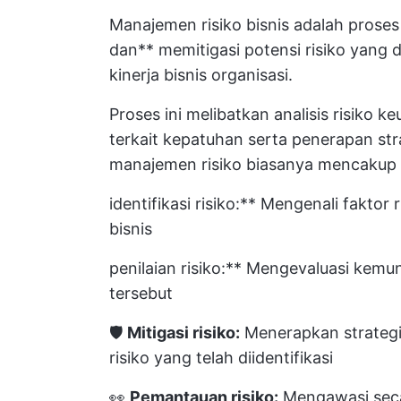
Manajemen risiko bisnis adalah proses 
dan**
memitigasi potensi risiko
yang d
kinerja bisnis organisasi.
Proses ini melibatkan analisis risiko ke
terkait kepatuhan serta penerapan s
manajemen risiko biasanya mencakup 
identifikasi risiko:** Mengenali fakto
bisnis
penilaian risiko:** Mengevaluasi kemun
tersebut
🛡️
Mitigasi risiko:
Menerapkan strategi
risiko yang telah diidentifikasi
👀
Pemantauan risiko:
Mengawasi secar