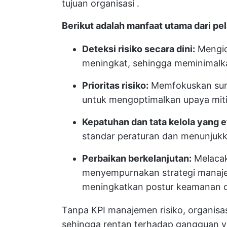
tujuan organisasi
.
Berikut adalah manfaat utama dari pe
Deteksi risiko secara dini:
Mengide
meningkat, sehingga meminimal
Prioritas risiko:
Memfokuskan sumb
untuk mengoptimalkan upaya miti
Kepatuhan dan tata kelola yang ef
standar peraturan dan menunjukka
Perbaikan berkelanjutan:
Melacak
menyempurnakan strategi manajem
meningkatkan postur keamanan o
Tanpa KPI manajemen risiko, organisas
sehingga rentan terhadap gangguan y