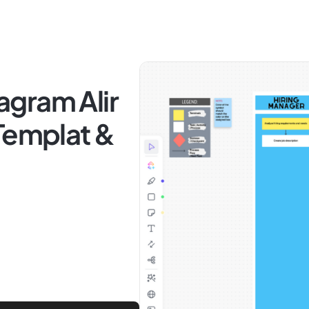
gram Alir
Templat &