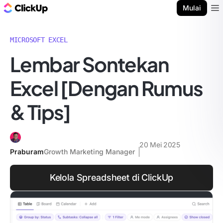
Blog ClickUp
Mulai
Ope
MICROSOFT EXCEL
Lembar Sontekan
Excel [Dengan Rumus
& Tips]
20 Mei 2025
Praburam
Growth Marketing Manager
Kelola Spreadsheet di ClickUp