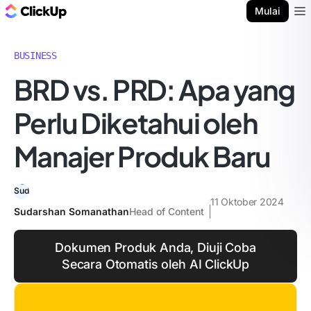
Blog ClickUp
Mulai
Ope
BUSINESS
BRD vs. PRD: Apa yang
Perlu Diketahui oleh
Manajer Produk Baru
11 Oktober 2024
Sudarshan Somanathan
Head of Content
Dokumen Produk Anda, Diuji Coba
Secara Otomatis oleh AI ClickUp