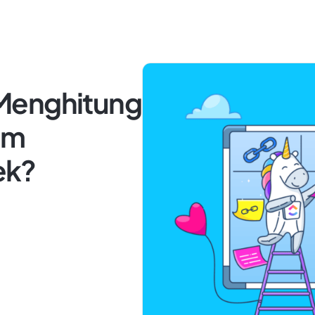
Menghitung
am
ek?