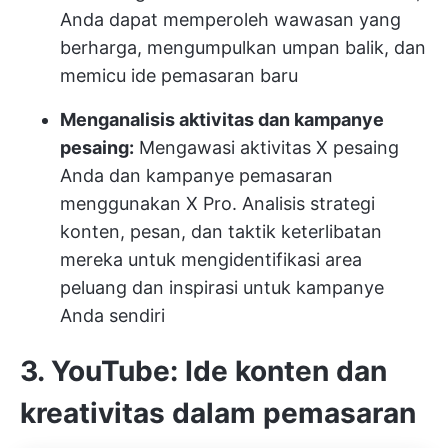
Anda dapat memperoleh wawasan yang
berharga, mengumpulkan umpan balik, dan
memicu ide pemasaran baru
Menganalisis aktivitas dan kampanye
pesaing:
Mengawasi aktivitas X pesaing
Anda dan kampanye pemasaran
menggunakan X Pro. Analisis strategi
konten, pesan, dan taktik keterlibatan
mereka untuk mengidentifikasi area
peluang dan inspirasi untuk kampanye
Anda sendiri
3. YouTube: Ide konten dan
kreativitas dalam pemasaran