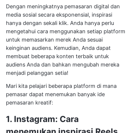
Dengan meningkatnya pemasaran digital dan
media sosial secara eksponensial, inspirasi
hanya dengan sekali klik. Anda hanya perlu
mengetahui cara menggunakan setiap platform
untuk memasarkan merek Anda sesuai
keinginan audiens. Kemudian, Anda dapat
membuat beberapa konten terbaik untuk
audiens Anda dan bahkan mengubah mereka
menjadi pelanggan setia!
Mari kita pelajari beberapa platform di mana
pemasar dapat menemukan banyak ide
pemasaran kreatif:
1. Instagram: Cara
menemukan inspirasi Reels