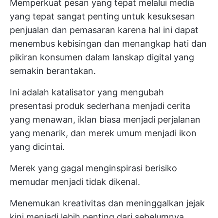
Memperkuat pesan yang tepat melalui media
yang tepat sangat penting untuk kesuksesan
penjualan dan pemasaran karena hal ini dapat
menembus kebisingan dan menangkap hati dan
pikiran konsumen dalam lanskap digital yang
semakin berantakan.
Ini adalah katalisator yang mengubah
presentasi produk sederhana menjadi cerita
yang menawan, iklan biasa menjadi perjalanan
yang menarik, dan merek umum menjadi ikon
yang dicintai.
Merek yang gagal menginspirasi berisiko
memudar menjadi tidak dikenal.
Menemukan kreativitas dan meninggalkan jejak
kini menjadi lebih penting dari sebelumnya.