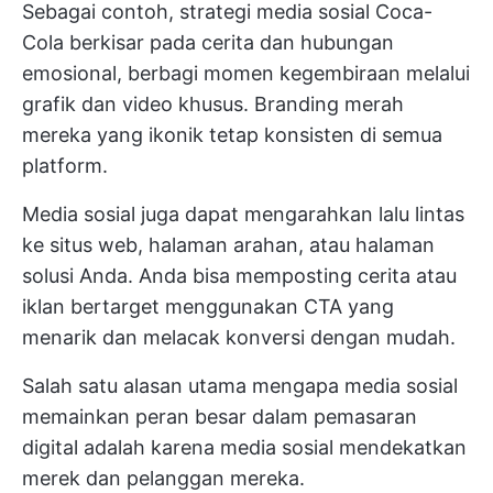
Sebagai contoh, strategi media sosial Coca-
Cola berkisar pada cerita dan hubungan
emosional, berbagi momen kegembiraan melalui
grafik dan video khusus. Branding merah
mereka yang ikonik tetap konsisten di semua
platform.
Media sosial juga dapat mengarahkan lalu lintas
ke situs web, halaman arahan, atau halaman
solusi Anda. Anda bisa memposting cerita atau
iklan bertarget menggunakan CTA yang
menarik dan melacak konversi dengan mudah.
Salah satu alasan utama mengapa media sosial
memainkan peran besar dalam pemasaran
digital adalah karena media sosial mendekatkan
merek dan pelanggan mereka.