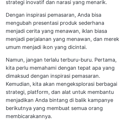
strategi inovatif dan narasi yang menarik.
Dengan inspirasi pemasaran, Anda bisa
mengubah presentasi produk sederhana
menjadi cerita yang menawan, iklan biasa
menjadi perjalanan yang menawan, dan merek
umum menjadi ikon yang dicintai.
Namun, jangan terlalu terburu-buru. Pertama,
kita perlu memahami dengan tepat apa yang
dimaksud dengan inspirasi pemasaran.
Kemudian, kita akan mengeksplorasi berbagai
strategi, platform, dan alat untuk membantu
menjadikan Anda bintang di balik kampanye
berikutnya yang membuat semua orang
membicarakannya.