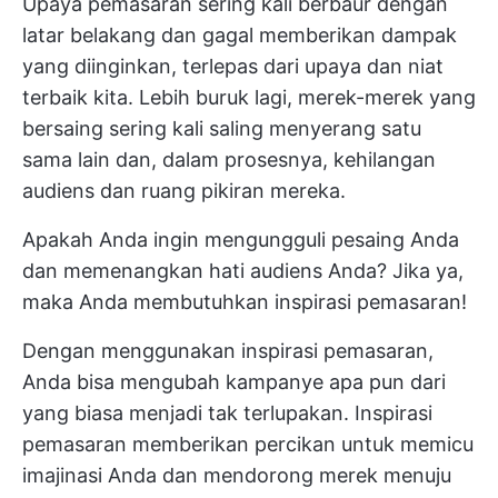
Upaya pemasaran sering kali berbaur dengan
latar belakang dan gagal memberikan dampak
yang diinginkan, terlepas dari upaya dan niat
terbaik kita. Lebih buruk lagi, merek-merek yang
bersaing sering kali saling menyerang satu
sama lain dan, dalam prosesnya, kehilangan
audiens dan ruang pikiran mereka.
Apakah Anda ingin mengungguli pesaing Anda
dan memenangkan hati audiens Anda? Jika ya,
maka Anda membutuhkan inspirasi pemasaran!
Dengan menggunakan inspirasi pemasaran,
Anda bisa mengubah kampanye apa pun dari
yang biasa menjadi tak terlupakan. Inspirasi
pemasaran memberikan percikan untuk memicu
imajinasi Anda dan mendorong merek menuju