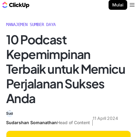
Blog ClickUp
Mulai
Ope
MANAJEMEN SUMBER DAYA
10 Podcast
Kepemimpinan
Terbaik untuk Memicu
Perjalanan Sukses
Anda
11 April 2024
Sudarshan Somanathan
Head of Content