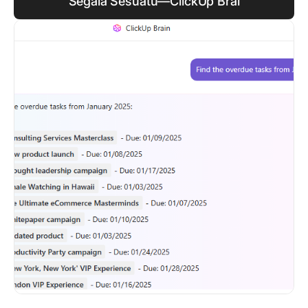
Segala Sesuatu—ClickUp Brai