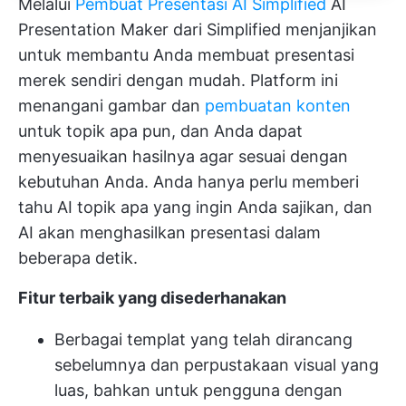
Melalui
Pembuat Presentasi AI Simplified
AI
Presentation Maker dari Simplified menjanjikan
untuk membantu Anda membuat presentasi
merek sendiri dengan mudah. Platform ini
menangani gambar dan
pembuatan konten
untuk topik apa pun, dan Anda dapat
menyesuaikan hasilnya agar sesuai dengan
kebutuhan Anda. Anda hanya perlu memberi
tahu AI topik apa yang ingin Anda sajikan, dan
AI akan menghasilkan presentasi dalam
beberapa detik.
Fitur terbaik yang disederhanakan
Berbagai templat yang telah dirancang
sebelumnya dan perpustakaan visual yang
luas, bahkan untuk pengguna dengan