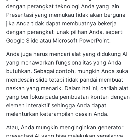
dengan perangkat teknologi Anda yang lain.
Presentasi yang memukau tidak akan berguna
jika Anda tidak dapat membuatnya bekerja
dengan perangkat lunak pilihan Anda, seperti
Google Slide atau Microsoft PowerPoint.
Anda juga harus mencari alat yang didukung AI
yang menawarkan fungsionalitas yang Anda
butuhkan. Sebagai contoh, mungkin Anda suka
mendesain slide tetapi tidak pandai membuat
naskah yang menarik. Dalam hal ini, carilah alat
yang berfokus pada pembuatan konten dengan
elemen interaktif sehingga Anda dapat
melenturkan keterampilan desain Anda.
Atau, Anda mungkin menginginkan generator
presentasi AI yang bisa melakukan segalanya,