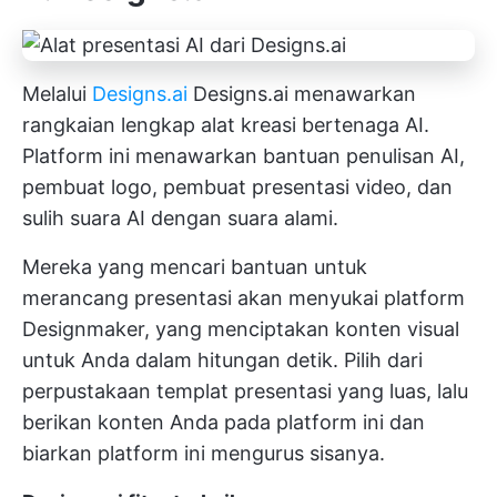
Melalui
Designs.ai
Designs.ai menawarkan
rangkaian lengkap alat kreasi bertenaga AI.
Platform ini menawarkan bantuan penulisan AI,
pembuat logo, pembuat presentasi video, dan
sulih suara AI dengan suara alami.
Mereka yang mencari bantuan untuk
merancang presentasi akan menyukai platform
Designmaker, yang menciptakan konten visual
untuk Anda dalam hitungan detik. Pilih dari
perpustakaan templat presentasi yang luas, lalu
berikan konten Anda pada platform ini dan
biarkan platform ini mengurus sisanya.