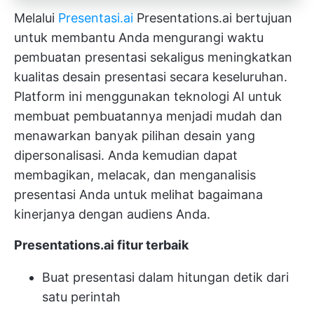
Melalui
Presentasi.ai
Presentations.ai bertujuan
untuk membantu Anda mengurangi waktu
pembuatan presentasi sekaligus meningkatkan
kualitas desain presentasi secara keseluruhan.
Platform ini menggunakan teknologi AI untuk
membuat pembuatannya menjadi mudah dan
menawarkan banyak pilihan desain yang
dipersonalisasi. Anda kemudian dapat
membagikan, melacak, dan menganalisis
presentasi Anda untuk melihat bagaimana
kinerjanya dengan audiens Anda.
Presentations.ai fitur terbaik
Buat presentasi dalam hitungan detik dari
satu perintah