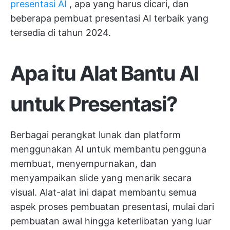
presentasi AI
, apa yang harus dicari, dan
beberapa pembuat presentasi AI terbaik yang
tersedia di tahun 2024.
Apa itu Alat Bantu AI
untuk Presentasi?
Berbagai perangkat lunak dan platform
menggunakan AI untuk membantu pengguna
membuat, menyempurnakan, dan
menyampaikan slide yang menarik secara
visual. Alat-alat ini dapat membantu semua
aspek proses pembuatan presentasi, mulai dari
pembuatan awal hingga keterlibatan yang luar