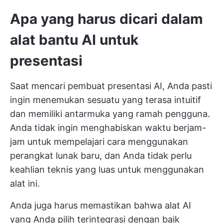
Apa yang harus dicari dalam
alat bantu AI untuk
presentasi
Saat mencari pembuat presentasi AI, Anda pasti
ingin menemukan sesuatu yang terasa intuitif
dan memiliki antarmuka yang ramah pengguna.
Anda tidak ingin menghabiskan waktu berjam-
jam untuk mempelajari cara menggunakan
perangkat lunak baru, dan Anda tidak perlu
keahlian teknis yang luas untuk menggunakan
alat ini.
Anda juga harus memastikan bahwa alat AI
yang Anda pilih terintegrasi dengan baik