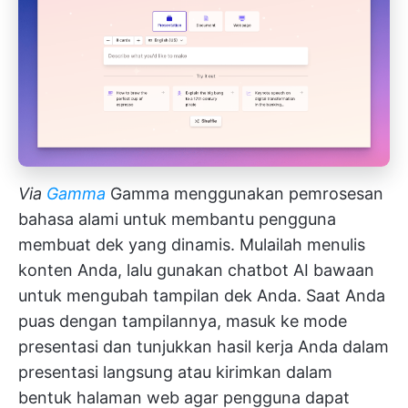
Via
Gamma
Gamma menggunakan pemrosesan
bahasa alami untuk membantu pengguna
membuat dek yang dinamis. Mulailah menulis
konten Anda, lalu gunakan chatbot AI bawaan
untuk mengubah tampilan dek Anda. Saat Anda
puas dengan tampilannya, masuk ke mode
presentasi dan tunjukkan hasil kerja Anda dalam
presentasi langsung atau kirimkan dalam
bentuk halaman web agar pengguna dapat