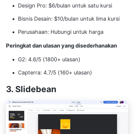
Design Pro: $6/bulan untuk satu kursi
Bisnis Desain: $10/bulan untuk lima kursi
Perusahaan: Hubungi untuk harga
Peringkat dan ulasan yang disederhanakan
G2: 4.6/5 (1800+ ulasan)
Capterra: 4.7/5 (160+ ulasan)
3. Slidebean