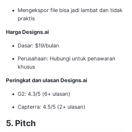
Mengekspor file bisa jadi lambat dan tidak
praktis
Harga Designs.ai
Dasar: $19/bulan
Perusahaan: Hubungi untuk penawaran
khusus
Peringkat dan ulasan Designs.ai
G2: 4.3/5 (6+ ulasan)
Capterra: 4.5/5 (2+ ulasan)
5. Pitch