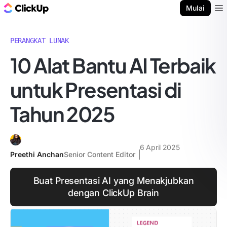
Blog ClickUp
Mulai
Ope
PERANGKAT LUNAK
10 Alat Bantu AI Terbaik
untuk Presentasi di
Tahun 2025
6 April 2025
Preethi Anchan
Senior Content Editor
Buat Presentasi AI yang Menakjubkan
dengan ClickUp Brain