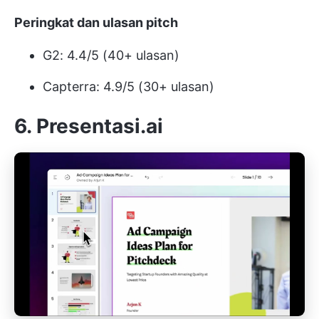
Peringkat dan ulasan pitch
G2: 4.4/5 (40+ ulasan)
Capterra: 4.9/5 (30+ ulasan)
6. Presentasi.ai