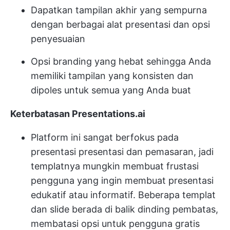
Dapatkan tampilan akhir yang sempurna
dengan berbagai alat presentasi dan opsi
penyesuaian
Opsi branding yang hebat sehingga Anda
memiliki tampilan yang konsisten dan
dipoles untuk semua yang Anda buat
Keterbatasan Presentations.ai
Platform ini sangat berfokus pada
presentasi presentasi dan pemasaran, jadi
templatnya mungkin membuat frustasi
pengguna yang ingin membuat presentasi
edukatif atau informatif. Beberapa templat
dan slide berada di balik dinding pembatas,
membatasi opsi untuk pengguna gratis