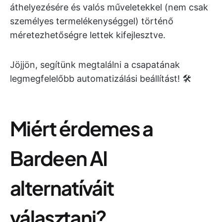
áthelyezésére és valós műveletekkel (nem csak
személyes termelékenységgel) történő
méretezhetőségre lettek kifejlesztve.
Jöjjön, segítünk megtalálni a csapatának
legmegfelelőbb automatizálási beállítást! 🛠️
Miért érdemes a
Bardeen AI
alternatíváit
választani?