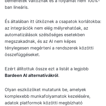
bemenetek változnak és a folyamat nem 100%-
ban lineáris.
És általában itt ütköznek a csapatok korlátokba:
az integrációk nem elég mélyrehatóak, az
automatizálások szélsőséges esetekben
megszakadnak, és az AI nem képes
ténylegesen megérteni a rendszerek közötti
összefüggéseket.
Ezért állítottuk össze ezt a listát a legjobb
Bardeen AI alternatívákról
.
Olyan eszközöket mutatunk be, amelyek
komplexebb munkafolyamatok kezelésére,
adatok platformok közötti megbízható