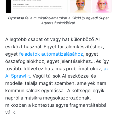
Gyorsítsa fel a munkafolyamatokat a ClickUp egyedi Super
Agents funkciójával.
A legtöbb csapat öt vagy hat különböző AI
eszközt használ. Egyet tartalomkészítéshez,
egyet
feladatok automatizálásához
, egyet
összefoglalókhoz, egyet jelentésekhez... és így
tovább. Idővel ez hatalmas problémát okoz,
az
AI Sprawl-t
. Végül túl sok AI eszközzel és
modellel találja magát szemben, amelyek nem
kommunikálnak egymással. A költségei egyik
napról a másikra megsokszorozódnak,
miközben a kontextus egyre fragmentáltabbá
válik.