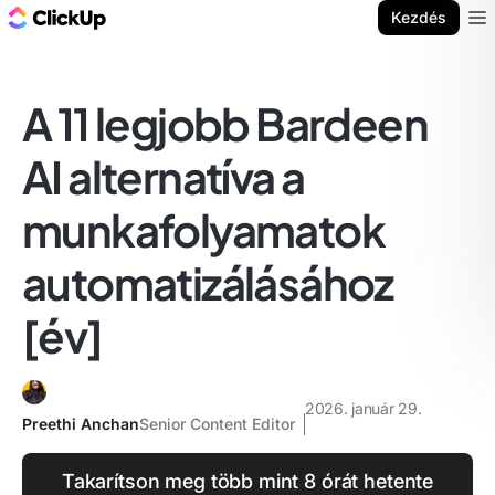
ClickUp blog
Kezdés
Ope
A 11 legjobb Bardeen
AI alternatíva a
munkafolyamatok
automatizálásához
[év]
2026. január 29.
Preethi Anchan
Senior Content Editor
Takarítson meg több mint 8 órát hetente