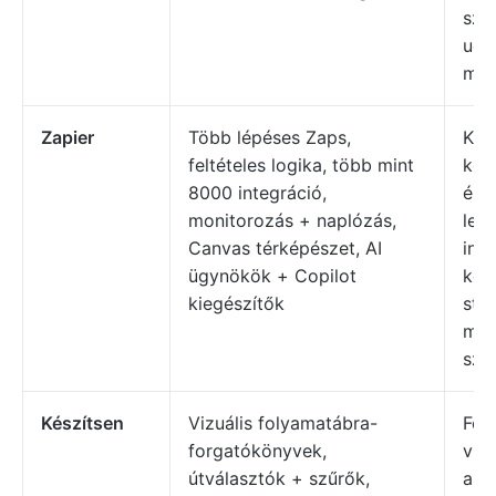
sze
ugy
mun
Zapier
Több lépéses Zaps,
Kis-
feltételes logika, több mint
köz
8000 integráció,
és 
monitorozás + naplózás,
leg
Canvas térképészet, AI
int
ügynökök + Copilot
kön
kiegészítők
stru
mun
sze
Készítsen
Vizuális folyamatábra-
Fejl
forgatókönyvek,
vizu
útválasztók + szűrők,
aut