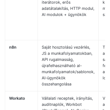
iterátorok, erős
köl
adatátalakítás, HTTP modul,
mér
AI modulok + ügynökök
sze
n8n
Saját hosztolású vezérlés,
Tec
JS a munkafolyamatokban,
akik
API rugalmasság,
sajá
újrafelhasználható al-
fejl
munkafolyamatok/sablonok,
aut
AI-ügynökök
log
összehangolása
Workato
Vállalati receptek, irányítás,
Váll
auditnaplók, Workbot
ame