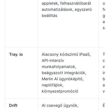
appletek, felhasználóbarát
oko
automatizálások, egyszerű
felh
beállítás
gyo
aut
sze
Tray. io
Alacsony kódszintű iPaaS,
Ter
API-intenzív
csa
munkafolyamatok,
váll
beágyazott integrációk,
int
Merlin AI ügynöképítő,
beá
naplófájlok,
aut
környezetpromóció
van
Drift
AI csevegő ügynök,
Érté