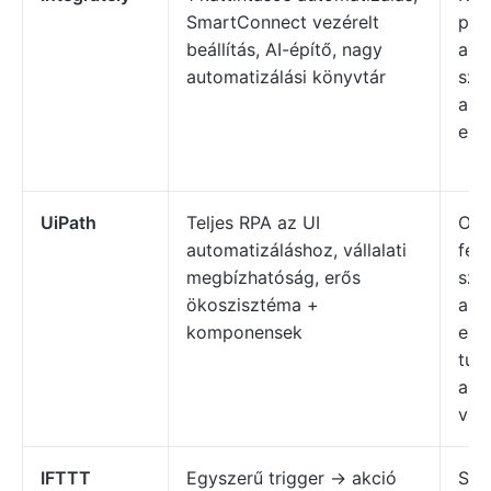
SmartConnect vezérelt
plu
beállítás, AI-építő, nagy
aut
automatizálási könyvtár
sze
alac
erőf
UiPath
Teljes RPA az UI
Ope
automatizáláshoz, vállalati
fela
megbízhatóság, erős
sze
ökoszisztéma +
ame
komponensek
esz
túl
aut
van
IFTTT
Egyszerű trigger → akció
Sze