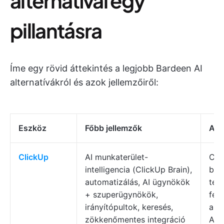
alternatívái egy
pillantásra
Íme egy rövid áttekintés a legjobb Bardeen AI
alternatívákról és azok jellemzőiről:
Eszköz
Főbb jellemzők
A l
ClickUp
AI munkaterület-
Csa
intelligencia (ClickUp Brain),
bel
automatizálás, AI ügynökök
ter
+ szuperügynökök,
fel
irányítópultok, keresés,
aut
zökkenőmentes integráció
AI-