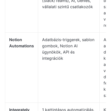
(Slack/Teams), AI, Genies,
biz
vállalati szintű csatlakozók
sza
aut
van
ren
Notion
Adatbázis-triggerek, sablon
Azo
Automations
gombok, Notion AI
aki
ügynökök, API és
dol
integrációk
kön
aut
val
dok
fel
kez
sze
Integrately
1 kattintásos automatizálás,
Kez