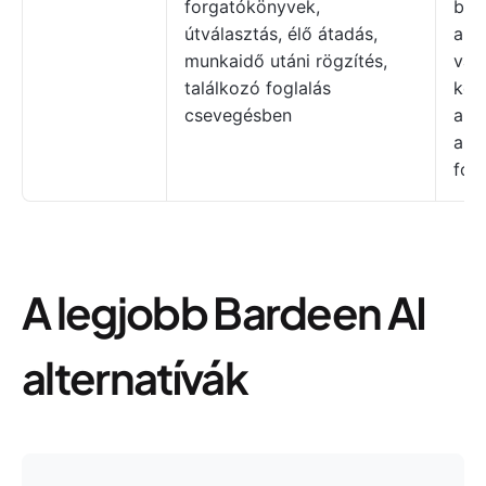
forgatókönyvek,
bev
útválasztás, élő átadás,
aki
munkaidő utáni rögzítés,
van
találkozó foglalás
kon
csevegésben
aut
azo
fogl
A legjobb Bardeen AI
alternatívák