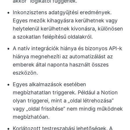
akkor” logikától függenek.
Inkonzisztens adatgyűjtési eredmények.
Egyes mezők kihagyásra kerülhetnek vagy
helytelenül kerülhetnek kivonásra, különösen
a szokatlan felépítésű oldalakról.
A natív integrációk hiánya és bizonyos API-k
hiánya megnehezíti az automatizálást az
emberek által naponta használt összes
eszközön.
Egyes alkalmazások esetében
megbízhatatlan triggerek. Például a Notion
olyan triggerei, mint a „oldal létrehozása”
vagy „oldal frissítése” nem mindig működnek
megbízhatóan.
Korlátozott testreszabási lehetőségek. A