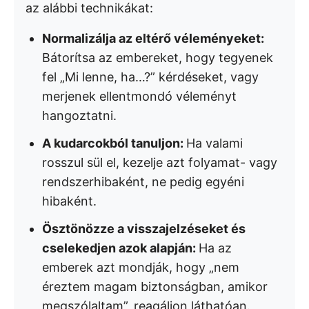
az alábbi technikákat:
Normalizálja az eltérő véleményeket:
Bátorítsa az embereket, hogy tegyenek
fel „Mi lenne, ha…?” kérdéseket, vagy
merjenek ellentmondó véleményt
hangoztatni.
A kudarcokból tanuljon:
Ha valami
rosszul sül el, kezelje azt folyamat- vagy
rendszerhibaként, ne pedig egyéni
hibaként.
Ösztönözze a visszajelzéseket és
cselekedjen azok alapján:
Ha az
emberek azt mondják, hogy „nem
éreztem magam biztonságban, amikor
megszólaltam”, reagáljon láthatóan.