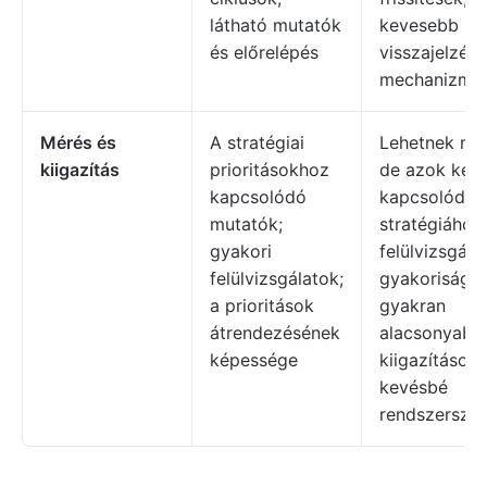
látható mutatók
kevesebb
és előrelépés
visszajelzési
mechanizmu
Mérés és
A stratégiai
Lehetnek mu
kiigazítás
prioritásokhoz
de azok kev
kapcsolódó
kapcsolódna
mutatók;
stratégiához;
gyakori
felülvizsgála
felülvizsgálatok;
gyakorisága
a prioritások
gyakran
átrendezésének
alacsonyabb;
képessége
kiigazítások
kevésbé
rendszerszer