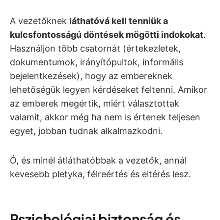
A vezetőknek
láthatóvá kell tenniük a
kulcsfontosságú döntések mögötti indokokat
.
Használjon több csatornát (értekezletek,
dokumentumok, irányítópultok, informális
bejelentkezések), hogy az embereknek
lehetőségük legyen kérdéseket feltenni. Amikor
az emberek megértik, miért választottak
valamit, akkor még ha nem is értenek teljesen
egyet, jobban tudnak alkalmazkodni.
Ó, és minél átláthatóbbak a vezetők, annál
kevesebb pletyka, félreértés és eltérés lesz.
Pszichológiai biztonság és