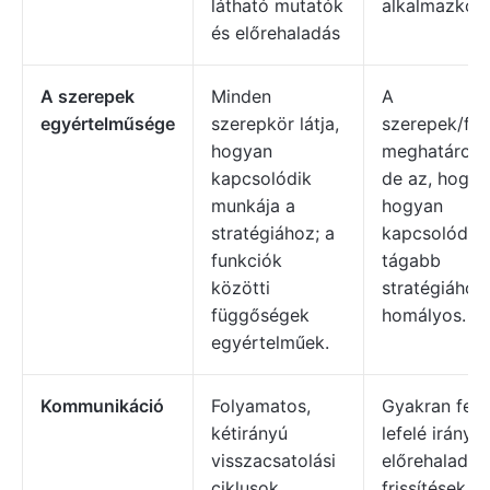
látható mutatók
alkalmazkod
és előrehaladás
A szerepek
Minden
A
egyértelműsége
szerepkör látja,
szerepek/fel
hogyan
meghatározh
kapcsolódik
de az, hogy
munkája a
hogyan
stratégiához; a
kapcsolódna
funkciók
tágabb
közötti
stratégiához,
függőségek
homályos.
egyértelműek.
Kommunikáció
Folyamatos,
Gyakran felül
kétirányú
lefelé irányul
visszacsatolási
előrehaladás
ciklusok,
frissítések, d