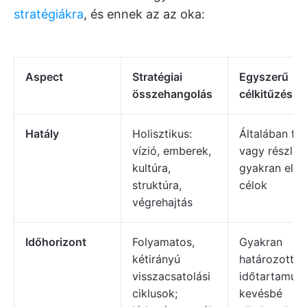
stratégiákra
, és ennek az az oka:
Aspect
Stratégiai
Egyszerű
összehangolás
célkitűzés
Hatály
Holisztikus:
Általában fel
vízió, emberek,
vagy részleg
kultúra,
gyakran elszi
struktúra,
célok
végrehajtás
Időhorizont
Folyamatos,
Gyakran
kétirányú
határozott
visszacsatolási
időtartamú;
ciklusok;
kevésbé