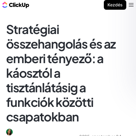
ClickUp blog
Kezdés
Ope
Stratégiai
összehangolás és az
emberi tényező: a
káosztól a
tisztánlátásig a
funkciók közötti
csapatokban