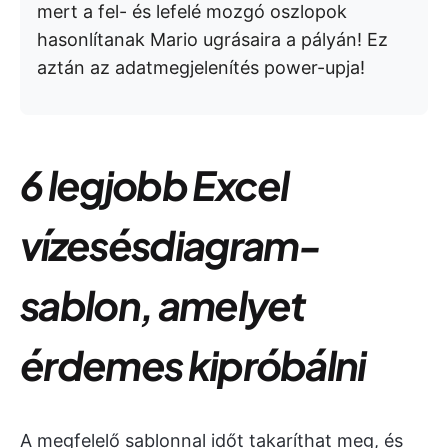
mert a fel- és lefelé mozgó oszlopok
hasonlítanak Mario ugrásaira a pályán! Ez
aztán az adatmegjelenítés power-upja!
6 legjobb Excel
vízesésdiagram-
sablon, amelyet
érdemes kipróbálni
A megfelelő sablonnal időt takaríthat meg, és