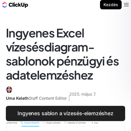
ClickUp blog
Kezdés
Ope
Ingyenes Excel
vízesésdiagram-
sablonok pénzügyi és
adatelemzéshez
2025. május 7.
Uma Kelath
Staff Content Editor
Ingyenes sablon a vízesés-elemzéshez