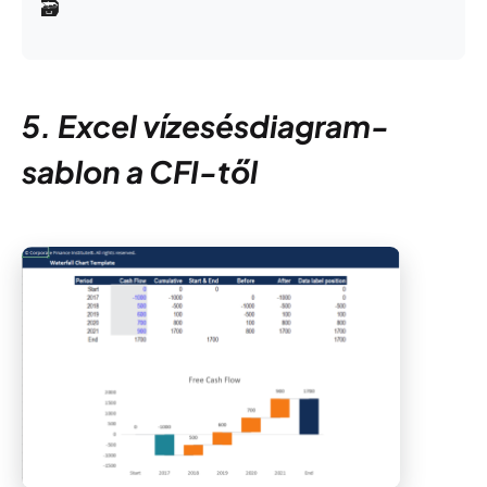
🗃️
5. Excel vízesésdiagram-
sablon a CFI-től