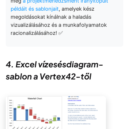
meg
a projektmenedzsment irányítópult
példáit és sablonjait
, amelyek kész
megoldásokat kínálnak a haladás
vizualizálásához és a munkafolyamatok
racionalizálásához! ✅
4. Excel vízesésdiagram-
sablon a Vertex42-től