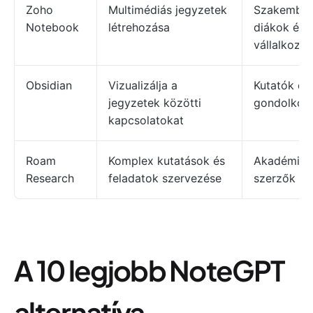
Zoho
Multimédiás jegyzetek
Szakember
Notebook
létrehozása
diákok és
vállalkozá
Obsidian
Vizualizálja a
Kutatók és 
jegyzetek közötti
gondolkod
kapcsolatokat
Roam
Komplex kutatások és
Akadémiku
Research
feladatok szervezése
szerzők
A 10 legjobb NoteGPT
alternatíva