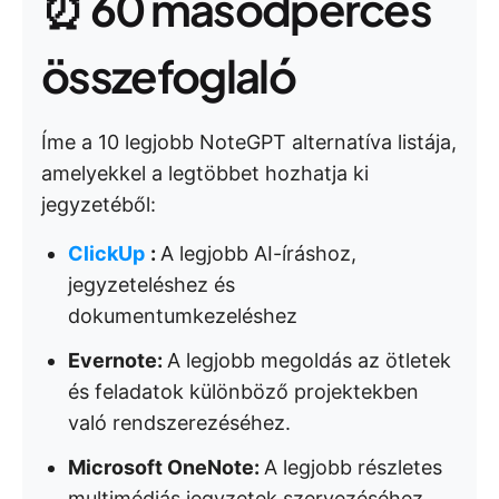
⏰ 60 másodperces
összefoglaló
Íme a 10 legjobb NoteGPT alternatíva listája,
amelyekkel a legtöbbet hozhatja ki
jegyzetéből:
ClickUp
:
A legjobb AI-íráshoz,
jegyzeteléshez és
dokumentumkezeléshez
Evernote:
A legjobb megoldás az ötletek
és feladatok különböző projektekben
való rendszerezéséhez.
Microsoft OneNote:
A legjobb részletes
multimédiás jegyzetek szervezéséhez,