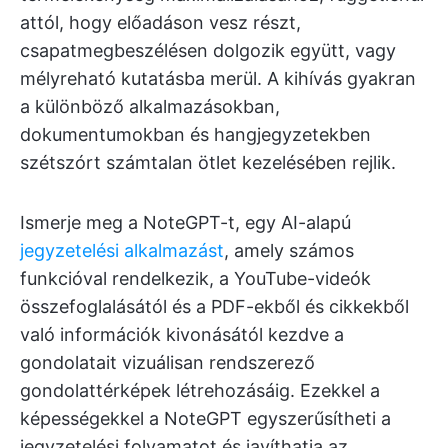
attól, hogy előadáson vesz részt,
csapatmegbeszélésen dolgozik együtt, vagy
mélyreható kutatásba merül. A kihívás gyakran
a különböző alkalmazásokban,
dokumentumokban és hangjegyzetekben
szétszórt számtalan ötlet kezelésében rejlik.
Ismerje meg a NoteGPT-t, egy AI-alapú
jegyzetelési alkalmazást
, amely számos
funkcióval rendelkezik, a YouTube-videók
összefoglalásától és a PDF-ekből és cikkekből
való információk kivonásától kezdve a
gondolatait vizuálisan rendszerező
gondolattérképek létrehozásáig. Ezekkel a
képességekkel a NoteGPT egyszerűsítheti a
jegyzetelési folyamatot és javíthatja az