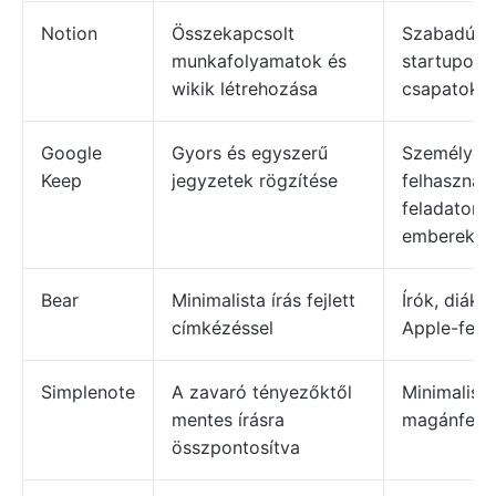
Notion
Összekapcsolt
Szabadúsz
munkafolyamatok és
startupok 
wikik létrehozása
csapatok
Google
Gyors és egyszerű
Személyes
Keep
jegyzetek rögzítése
felhasznál
feladatorie
emberek
Bear
Minimalista írás fejlett
Írók, diáko
címkézéssel
Apple-felh
Simplenote
A zavaró tényezőktől
Minimalist
mentes írásra
magánfelh
összpontosítva