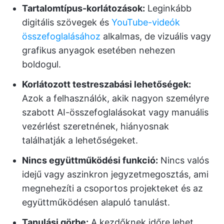
Tartalomtípus-korlátozások:
Leginkább
digitális szövegek és
YouTube-videók
összefoglalásához
alkalmas, de vizuális vagy
grafikus anyagok esetében nehezen
boldogul.
Korlátozott testreszabási lehetőségek:
Azok a felhasználók, akik nagyon személyre
szabott AI-összefoglalásokat vagy manuális
vezérlést szeretnének, hiányosnak
találhatják a lehetőségeket.
Nincs együttműködési funkció:
Nincs valós
idejű vagy aszinkron jegyzetmegosztás, ami
megnehezíti a csoportos projekteket és az
együttműködésen alapuló tanulást.
Tanulási görbe:
A kezdőknek időre lehet