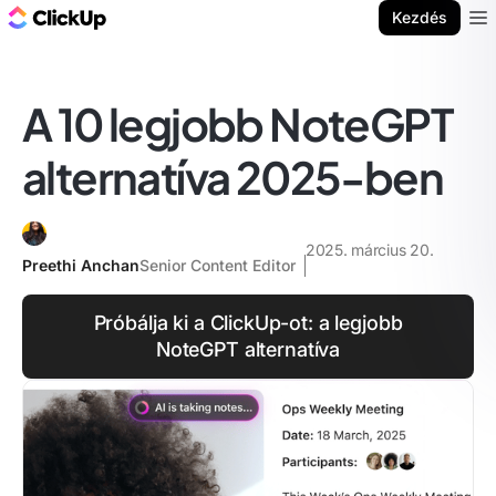
ClickUp blog
Kezdés
Ope
A 10 legjobb NoteGPT
alternatíva 2025-ben
2025. március 20.
Preethi Anchan
Senior Content Editor
Próbálja ki a ClickUp-ot: a legjobb
NoteGPT alternatíva