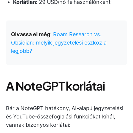
Korlátlan:
29 USD/hó felhasználónként
Olvassa el még
:
Roam Research vs.
Obsidian: melyik jegyzetelési eszköz a
legjobb?
A NoteGPT korlátai
Bár a NoteGPT hatékony, AI-alapú jegyzetelési
és YouTube-összefoglalási funkciókat kínál,
vannak bizonyos korlátai: