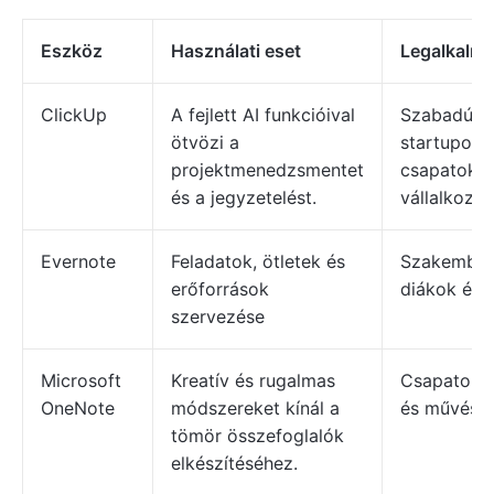
Eszköz
Használati eset
Legalkalm
ClickUp
A fejlett AI funkcióival
Szabadúsz
ötvözi a
startupok,
projektmenedzsmentet
csapatok,
és a jegyzetelést.
vállalkozá
Evernote
Feladatok, ötletek és
Szakember
erőforrások
diákok és 
szervezése
Microsoft
Kreatív és rugalmas
Csapatok, 
OneNote
módszereket kínál a
és művész
tömör összefoglalók
elkészítéséhez.