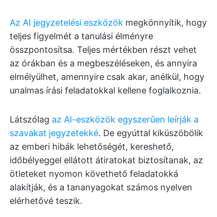
Az AI jegyzetelési eszközök
megkönnyítik, hogy
teljes figyelmét a tanulási élményre
összpontosítsa. Teljes mértékben részt vehet
az órákban és a megbeszéléseken, és annyira
elmélyülhet, amennyire csak akar, anélkül, hogy
unalmas írási feladatokkal kellene foglalkoznia.
Látszólag
az AI-eszközök egyszerűen leírják a
szavakat jegyzetekké
. De egyúttal kiküszöbölik
az emberi hibák lehetőségét, kereshető,
időbélyeggel ellátott átiratokat biztosítanak, az
ötleteket nyomon követhető feladatokká
alakítják, és a tananyagokat számos nyelven
elérhetővé teszik.