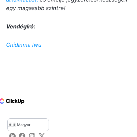
egy magasabb szintre!
Vendégíró:
Chidinma Iwu
ClickUp Logo