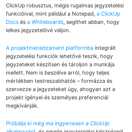
ClickUp robusztus, mégis rugalmas jegyzetelési
funkcióival, mint például a Notepad,
a ClickUp
Docs
és
a Whiteboards
, segíthet abban, hogy
lelkes jegyzetelővé váljon.
A projektmenedzsment platformba
integrált
jegyzetelési funkciók lehetővé teszik, hogy
jegyzeteket készítsen és tároljon a munkája
mellett. Nem is beszélve arról, hogy teljes
mértékben testreszabhatók – formázza és
szervezze a jegyzeteket úgy, ahogyan azt a
projekt igényei és személyes preferenciái
megkívánják.
Próbálja ki még ma ingyenesen a ClickUp
alkalmazást,
és emelje jegyzetelési készségeit