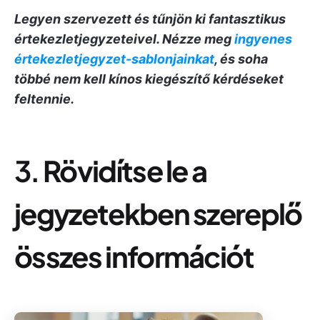
Legyen szervezett és tűnjön ki fantasztikus
értekezletjegyzeteivel. Nézze meg
ingyenes
értekezletjegyzet-sablonjainkat
, és soha
többé nem kell kínos kiegészítő kérdéseket
feltennie.
3.
Rövidítse le a
jegyzetekben szereplő
összes információt