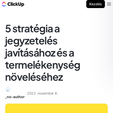
ClickUp blog
Kezdés
Ope
5 stratégia a
jegyzetelés
javításához és a
termelékenység
növeléséhez
_
2022. november 8.
_no-author