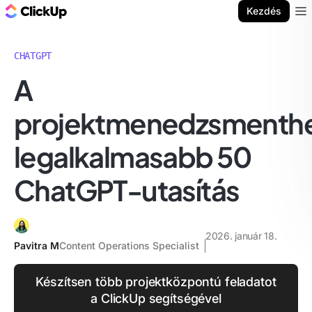
ClickUp blog
Kezdés
Ope
CHATGPT
A
projektmenedzsmenth
legalkalmasabb 50
ChatGPT-utasítás
2026. január 18.
Pavitra M
Content Operations Specialist
Készítsen több projektközpontú feladatot
a ClickUp segítségével