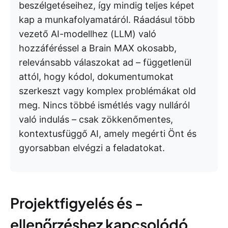
beszélgetéseihez, így mindig teljes képet
kap a munkafolyamatáról. Ráadásul több
vezető AI-modellhez (LLM) való
hozzáféréssel a Brain MAX okosabb,
relevánsabb válaszokat ad – függetlenül
attól, hogy kódol, dokumentumokat
szerkeszt vagy komplex problémákat old
meg. Nincs többé ismétlés vagy nulláról
való indulás – csak zökkenőmentes,
kontextusfüggő AI, amely megérti Önt és
gyorsabban elvégzi a feladatokat.
Projektfigyelés és -
ellenőrzéshez kapcsolódó