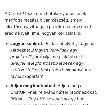
A ChatGPT számára hatékony utasítások
megfogalmazása olyan készség, amely
jelentősen javíthatja a projektmenedzsment
eredményeit. Íme, hogyan kell csinálni:
Legyen konkrét:
Például ahelyett, hogy azt
kérdezné: „
Hogyan irányítsak egy
projektet?
”, próbálja meg inkább ezt:
„
Melyek a legfontosabb lépések egy
szoftverfejlesztési projekt elindításához
távoli csapattal?
”
Adjon meg kontextust:
Adjon meg a
ChatGPT-nek releváns háttérinformációkat.
Például: „
Egy ötfős csapattal egy hat