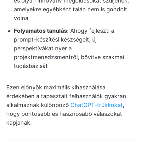
és olyan innovatív megoldásokat szüljenek,
amelyekre egyébként talán nem is gondolt
volna
Folyamatos tanulás:
Ahogy fejleszti a
prompt-készítési készségeit, új
perspektívákat nyer a
projektmenedzsmentről, bővítve szakmai
tudásbázisát
Ezen előnyök maximális kihasználása
érdekében a tapasztalt felhasználók gyakran
alkalmaznak különböző
ChatGPT-trükköket
,
hogy pontosabb és hasznosabb válaszokat
kapjanak.