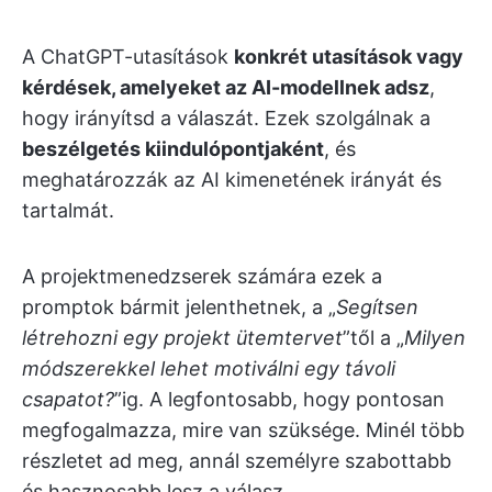
A ChatGPT-utasítások
konkrét utasítások vagy
kérdések, amelyeket az AI-modellnek adsz
,
hogy irányítsd a válaszát. Ezek szolgálnak a
beszélgetés kiindulópontjaként
, és
meghatározzák az AI kimenetének irányát és
tartalmát.
A projektmenedzserek számára ezek a
promptok bármit jelenthetnek, a „
Segítsen
létrehozni egy projekt ütemtervet
”től a „
Milyen
módszerekkel lehet motiválni egy távoli
csapatot?
”ig. A legfontosabb, hogy pontosan
megfogalmazza, mire van szüksége. Minél több
részletet ad meg, annál személyre szabottabb
és hasznosabb lesz a válasz.