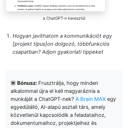
a ChatGPT-n keresztül
Hogyan javíthatom a kommunikációt egy
[projekt típus]on dolgozó, többfunkciós
csapatban? Adjon gyakorlati tippeket
💟
Bónusz:
Frusztrálja, hogy minden
alkalommal újra el kell magyaráznia a
munkáját a ChatGPT-nek?
A Brain MAX
egy
egyedülálló, AI-alapú asztali társ, amely
közvetlenül kapcsolódik a feladataihoz,
dokumentumaihoz, projektjeihez és