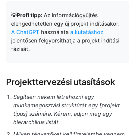
💡Profi tipp:
Az információgyűjtés
elengedhetetlen egy új projekt indításakor.
A ChatGPT
használata
a kutatáshoz
jelentősen felgyorsíthatja a projekt indítási
fázisát.
Projekttervezési utasítások
Segítsen nekem létrehozni egy
munkamegosztási struktúrát egy [projekt
típus] számára. Kérem, adjon meg egy
hierarchikus listát
Milyen tényezőket kell figyelembe vennem