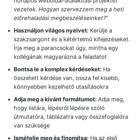
hónapos weboldal-átalakítási projektet
vezetek. Hogyan szervezzem meg a heti
előrehaladási megbeszéléseinket?
”
Használjon világos nyelvet:
Kerülje a
szakzsargont és a kétértelmű kifejezéseket.
Írja meg a parancsokat úgy, mintha egy
kollégának magyarázná a feladatot
Bontsa le a komplex kérdéseket:
Ha
összetett kérdése van, ossza fel kisebb,
könnyebben kezelhető utasításokra
Adja meg a kívánt formátumot:
Adja meg,
hogy listára, lépésről lépésre szóló
útmutatóra, táblázatra vagy összefoglalóra
van szüksége
Ismételje meg és finomítsa:
Ha az első