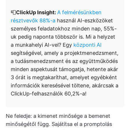
📮
ClickUp Insight:
A felmérésünkben
résztvevők 88%-a
használ AI-eszközöket
személyes feladatokhoz minden nap, 55%-
uk pedig naponta többször is. Mi a helyzet
a munkahelyi AI-vel? Egy
központi AI
segítségével, amely a projektmenedzsment,
a tudásmenedzsment és az együttműködés
minden aspektusát támogatja, hetente akár
3 órát is megtakaríthat, amelyet egyébként
információk keresésével töltene, akárcsak a
ClickUp-felhasználók 60,2%-a!
Ne feledje: a kimenet minősége a bemenet
minőségétől függ. Sajátítsa el a promptolás