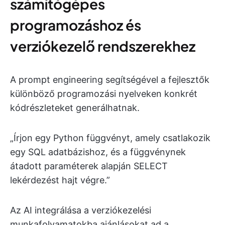
számítógépes
programozáshoz és
verziókezelő rendszerekhez
A prompt engineering segítségével a fejlesztők
különböző programozási nyelveken konkrét
kódrészleteket generálhatnak.
„Írjon egy Python függvényt, amely csatlakozik
egy SQL adatbázishoz, és a függvénynek
átadott paraméterek alapján SELECT
lekérdezést hajt végre.”
Az AI integrálása a verziókezelési
munkafolyamatokba ajánlásokat ad a