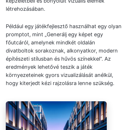
képzeletbeli és bonyolult vizuális elemek
létrehozásában.
Például egy játékfejlesztő használhat egy olyan
promptot, mint „Generálj egy képet egy
főutcáról, amelynek mindkét oldalán
divatboltok sorakoznak, alkonyatkor, modern
építészeti stílusban és hűvös színekkel”. Az
eredmények lehetővé teszik a játék
környezeteinek gyors vizualizálását anélkül,
hogy kiterjedt kézi rajzolásra lenne szükség.