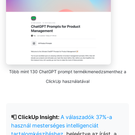
Több mint 130 ChatGPT prompt termékmenedzsmenthez a
ClickUp használatával
📮 ClickUp Insight:
A válaszadók 37%-a
használ mesterséges intelligenciát
tartalomkészítéshez
, beleértve az írást, a