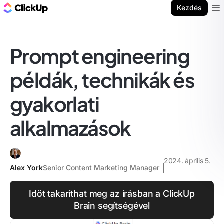
ClickUp blog
Kezdés
Ope
Prompt engineering
példák, technikák és
gyakorlati
alkalmazások
2024. április 5.
Alex York
Senior Content Marketing Manager
Időt takaríthat meg az írásban a ClickUp
Brain segítségével