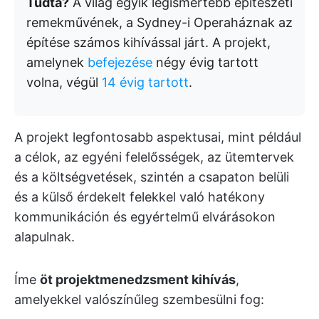
Tudta?
A világ egyik legismertebb építészeti
remekművének, a Sydney-i Operaháznak az
építése számos kihívással járt. A projekt,
amelynek
befejezése
négy évig tartott
volna, végül
14 évig tartott
.
A projekt legfontosabb aspektusai, mint például
a célok, az egyéni felelősségek, az ütemtervek
és a költségvetések, szintén a csapaton belüli
és a külső érdekelt felekkel való hatékony
kommunikáción és egyértelmű elvárásokon
alapulnak.
Íme
öt projektmenedzsment kihívás
,
amelyekkel valószínűleg szembesülni fog: