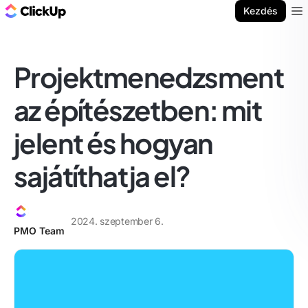
ClickUp blog
Kezdés
Ope
Projektmenedzsment
az építészetben: mit
jelent és hogyan
sajátíthatja el?
2024. szeptember 6.
PMO Team