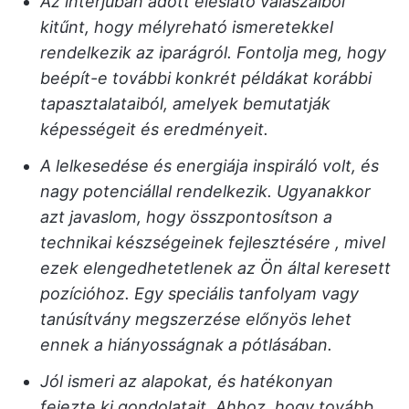
Az interjúban adott éleslátó válaszaiból
kitűnt, hogy mélyreható ismeretekkel
rendelkezik az iparágról. Fontolja meg, hogy
beépít-e további konkrét példákat korábbi
tapasztalataiból, amelyek bemutatják
képességeit és eredményeit.
A lelkesedése és energiája inspiráló volt, és
nagy potenciállal rendelkezik. Ugyanakkor
azt javaslom, hogy összpontosítson a
technikai készségeinek fejlesztésére
, mivel
ezek elengedhetetlenek az Ön által keresett
pozícióhoz. Egy speciális tanfolyam vagy
tanúsítvány megszerzése előnyös lehet
ennek a hiányosságnak a pótlásában.
Jól ismeri az alapokat, és hatékonyan
fejezte ki gondolatait. Ahhoz, hogy tovább