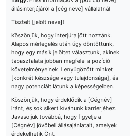
Tárgy:
Friss információk a [pozíció neve]
állásinterjújáról a [cég neve] vállalatnál
Tisztelt [jelölt neve]!
Köszönjük, hogy interjúra jött hozzánk.
Alapos mérlegelés után úgy döntöttünk,
hogy egy másik jelöltet választunk, akinek
tapasztalata jobban megfelel a pozíció
követelményeinek. Lenyűgözött minket
[konkrét készsége vagy tulajdonsága], és
nagy potenciált látunk a képességeiben.
Köszönjük, hogy érdeklődik a [Cégnév]
iránt, és sok sikert kívánunk karrierjéhez.
Javasoljuk továbbá, hogy figyelje a
[Cégnév] jövőbeli állásajánlatait, amelyek
érdekelhetik Önt.