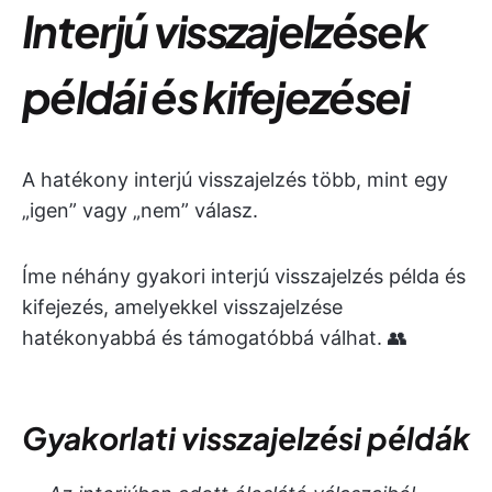
Interjú visszajelzések
példái és kifejezései
A hatékony interjú visszajelzés több, mint egy
„igen” vagy „nem” válasz.
Íme néhány gyakori interjú visszajelzés példa és
kifejezés, amelyekkel visszajelzése
hatékonyabbá és támogatóbbá válhat. 👥
Gyakorlati visszajelzési példák