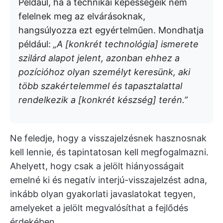
Például, ha a technikai képességeik nem
felelnek meg az elvárásoknak,
hangsúlyozza ezt egyértelműen. Mondhatja
például:
„A [konkrét technológia] ismerete
szilárd alapot jelent, azonban ehhez a
pozícióhoz olyan személyt keresünk, aki
több szakértelemmel és tapasztalattal
rendelkezik a [konkrét készség] terén.”
Ne feledje, hogy a visszajelzésnek hasznosnak
kell lennie, és tapintatosan kell megfogalmazni.
Ahelyett, hogy csak a jelölt hiányosságait
emelné ki és negatív interjú-visszajelzést adna,
inkább olyan gyakorlati javaslatokat tegyen,
amelyeket a jelölt megvalósíthat a fejlődés
érdekében.