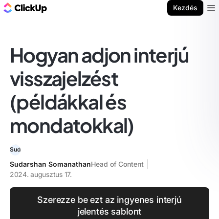
ClickUp blog
Kezdés
Ope
Hogyan adjon interjú
visszajelzést
(példákkal és
mondatokkal)
Sudarshan Somanathan
Head of Content
2024. augusztus 17.
Szerezze be ezt az ingyenes interjú
jelentés sablont