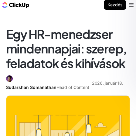
ClickUp blog
Kezdés
Ope
Egy HR-menedzser
mindennapjai: szerep,
feladatok és kihívások
2026. január 18.
Sudarshan Somanathan
Head of Content