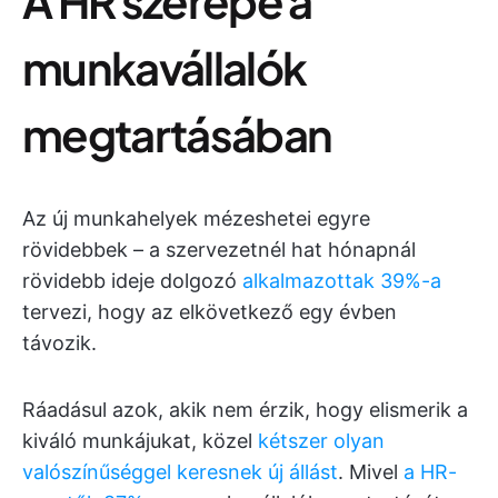
A HR szerepe a
munkavállalók
megtartásában
Az új munkahelyek mézeshetei egyre
rövidebbek – a szervezetnél hat hónapnál
rövidebb ideje dolgozó
alkalmazottak 39%-a
tervezi, hogy az elkövetkező egy évben
távozik.
Ráadásul azok, akik nem érzik, hogy elismerik a
kiváló munkájukat, közel
kétszer olyan
valószínűséggel keresnek új állást
. Mivel
a HR-