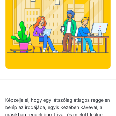
Képzelje el, hogy egy látszólag átlagos reggelen
belép az irodájába, egyik kezében kávéval, a
másikban reggeli burritóval, és mielőtt leülne,