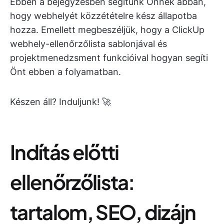
Ebben a bejegyzésben segítünk Önnek abban,
hogy webhelyét közzétételre kész állapotba
hozza. Emellett megbeszéljük, hogy a ClickUp
webhely-ellenőrzőlista sablonjával és
projektmenedzsment funkcióival hogyan segíti
Önt ebben a folyamatban.
Készen áll? Induljunk! 🚀
Indítás előtti
ellenőrzőlista:
tartalom, SEO, dizájn