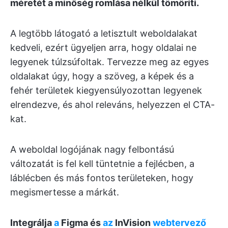
méretét a minőség romlása nélkül tömöríti.
A legtöbb látogató a letisztult weboldalakat
kedveli, ezért ügyeljen arra, hogy oldalai ne
legyenek túlzsúfoltak. Tervezze meg az egyes
oldalakat úgy, hogy a szöveg, a képek és a
fehér területek kiegyensúlyozottan legyenek
elrendezve, és ahol releváns, helyezzen el CTA-
kat.
A weboldal logójának nagy felbontású
változatát is fel kell tüntetnie a fejlécben, a
láblécben és más fontos területeken, hogy
megismertesse a márkát.
Integrálja
a
Figma és
az
InVision
webtervező