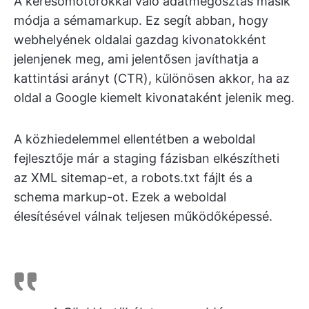
A keresőmotorokkal való adatmegosztás másik
módja a sémamarkup. Ez segít abban, hogy
webhelyének oldalai gazdag kivonatokként
jelenjenek meg, ami jelentősen javíthatja a
kattintási arányt (CTR), különösen akkor, ha az
oldal a Google kiemelt kivonataként jelenik meg.
A közhiedelemmel ellentétben a weboldal
fejlesztője már a staging fázisban elkészítheti
az XML sitemap-et, a robots.txt fájlt és a
schema markup-ot. Ezek a weboldal
élesítésével válnak teljesen működőképessé.