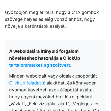
Győződjön meg arról is, hogy a CTA gombok
szövege helyes és elég vonzó ahhoz, hogy
növelje a kattintások esélyét.
A weboldalára irányuló forgalom
növeléséhez használja a ClickUp
tartalommarketing szoftvert
.
Minden weboldalt vagy oldalak csoportját
ClickUp feladattá
alakíthat, és könnyedén
nyomon követheti azok állapotát azáltal,
hogy egyéni mezőket hoz létre, például
„Vázlat”, „Felülvizsgálat alatt”, „Végleges” és
„Jóváhagyva”. Ezzel biztosíthatja, hogy Ön