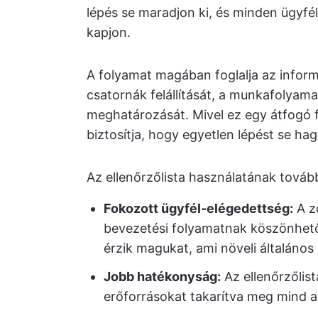
lépés se maradjon ki, és minden ügyfé
kapjon.
A folyamat magában foglalja az info
csatornák felállítását, a munkafolyama
meghatározását. Mivel ez egy átfogó 
biztosítja, hogy egyetlen lépést se hag
Az ellenőrzőlista használatának tovább
Fokozott ügyfél-elégedettség:
A z
bevezetési folyamatnak köszönhető
érzik magukat, ami növeli általános
Jobb hatékonyság:
Az ellenőrzőlist
erőforrásokat takarítva meg mind a