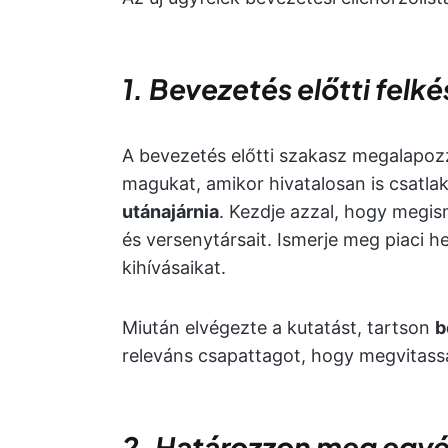
1. Bevezetés előtti felké
A bevezetés előtti szakasz megalapozz
magukat, amikor hivatalosan is csatl
utánajárnia
. Kezdje azzal, hogy megis
és versenytársait. Ismerje meg piaci 
kihívásaikat.
Miután elvégezte a kutatást, tartson
b
releváns csapattagot, hogy megvitassák 
2. Határozzon meg egyé