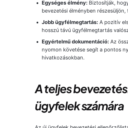
Egységes élmény:
Biztosítják, ho
bevezetési élményben részesüljön, fü
Jobb ügyfélmegtartás:
A pozitív el
hosszú távú ügyfélmegtartás valós
Egyértelmű dokumentáció:
Az össz
nyomon követése segít a pontos nyi
hivatkozásokban.
A teljes bevezetési
ügyfelek számára
Az új ügyfelek bevezetési ellenőrzőlis