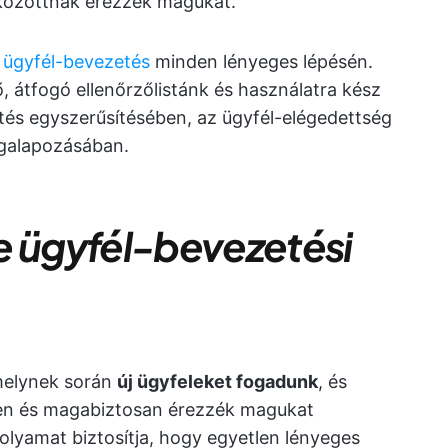
ékozottnak érezzék magukat.
 ügyfél-bevezetés
minden lényeges lépésén.
, átfogó ellenőrzőlistánk és használatra kész
tés egyszerűsítésében, az ügyfél-elégedettség
egalapozásában.
e ügyfél-bevezetési
melynek során
új ügyfeleket fogadunk
, és
en és magabiztosan érezzék magukat
folyamat biztosítja, hogy egyetlen lényeges