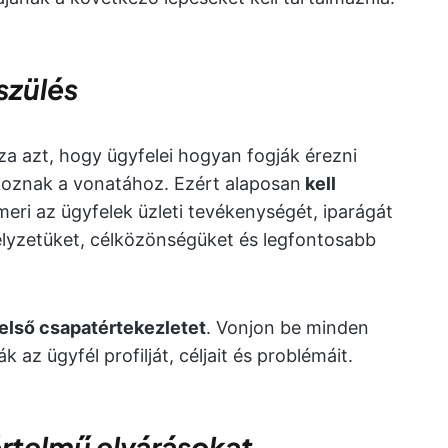
szülés
a azt, hogy ügyfelei hogyan fogják érezni
akoznak a vonatához. Ezért alaposan
kell
meri az ügyfelek üzleti tevékenységét, iparágát
helyzetüket, célközönségüket és legfontosabb
első csapatértekezletet
. Vonjon be minden
az ügyfél profilját, céljait és problémáit.
rtelmű elvárásokat