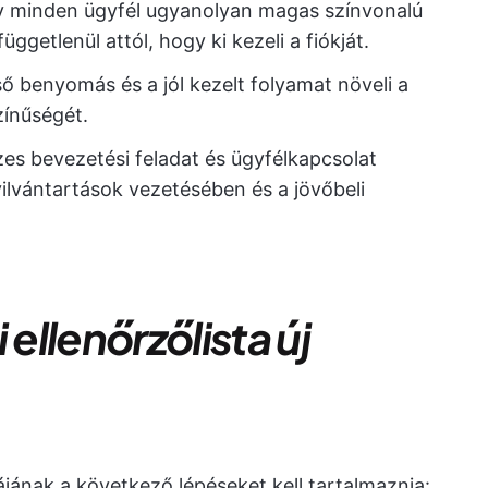
gy minden ügyfél ugyanolyan magas színvonalú
ggetlenül attól, hogy ki kezeli a fiókját.
ső benyomás és a jól kezelt folyamat növeli a
zínűségét.
es bevezetési feladat és ügyfélkapcsolat
lvántartások vezetésében és a jövőbeli
 ellenőrzőlista új
tájának a következő lépéseket kell tartalmaznia: