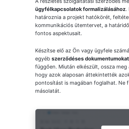
A részletes szolgáltatási szerződés m
ügyfélkapcsolatok formalizálásához
.
határoznia a projekt hatókörét, feltétel
kommunikációs ütemtervet, a határidők
fontos aspektusait.
Készítse elő az Ön vagy ügyfele számá
egyéb
szerződéses dokumentumokat
függően. Miután elkészült, ossza meg 
hogy azok alaposan áttekintették azoka
pontosítást is magában foglalhat. Ne fe
másolatát.