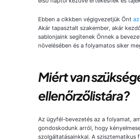
első naptól kezdve értékesnek és táj
Ebben a cikkben végigvezetjük Önt
az
Akár tapasztalt szakember, akár kezdő
sablonjaink segítenek Önnek a beveze
növelésében és a folyamatos siker m
Miért van szükség
ellenőrzőlistára?
Az ügyfél-bevezetés az a folyamat, a
gondoskodunk arról, hogy kényelmes
szolgáltatásainkkal. A szisztematikus 