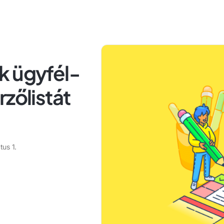
k ügyfél-
zőlistát
us 1.