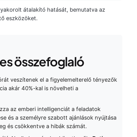
yakorolt átalakító hatását, bemutatva az
tő eszközöket.
s összefoglaló
rát veszítenek el a figyelemelterelő tényezők
cia akár 40%-kal is növelheti a
zza az emberi intelligenciát a feladatok
se és a személyre szabott ajánlások nyújtása
meg és csökkentve a hibák számát.