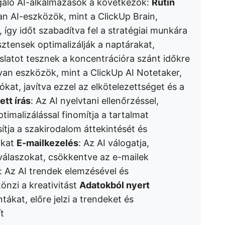
gáló AI-alkalmazások a következők:
Rutin
yan AI-eszközök, mint a ClickUp Brain,
 így időt szabadítva fel a stratégiai munkára
sztensek optimalizálják a naptárakat,
slatot tesznek a koncentrációra szánt időkre
lyan eszközök, mint a ClickUp AI Notetaker,
zókat, javítva ezzel az elkötelezettséget és a
tt írás
: Az AI nyelvtani ellenőrzéssel,
imalizálással finomítja a tartalmat
sítja a szakirodalom áttekintését és
okat
E-mailkezelés
: Az AI válogatja,
válaszokat, csökkentve az e-mailek
: Az AI trendek elemzésével és
önzi a kreativitást
Adatokból nyert
ntákat, előre jelzi a trendeket és
t