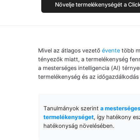
Növelje termelékenységét a Clic
Mivel az átlagos vezető
évente
több m
tényezők miatt, a termelékenység fe
a mesterséges intelligencia (AI) térnye
termelékenység és az időgazdálkodás 
Tanulmányok szerint
a mesterséges 
termelékenységet
, így hatékony e
hatékonyság növelésében.