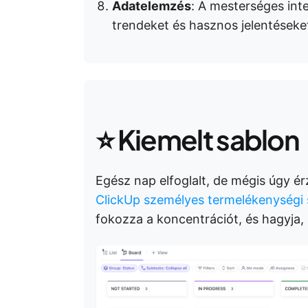
Adatelemzés
: A mesterséges intel
trendeket és hasznos jelentéseket
⭐ Kiemelt sablon
Egész nap elfoglalt, de mégis úgy é
ClickUp személyes termelékenységi 
fokozza a koncentrációt, és hagyja,