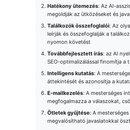
Hatékony ütemezés
: Az AI-asszi
megoldják az ütközéseket és java
Találkozók összefoglalói
: Az oly
leírják és összefoglalják a találko
nyomon követést
Továbbfejlesztett írás
: az AI nye
SEO-optimalizálással finomítja a 
Intelligens kutatás
: A mestersége
áttekintését és azonosítja a kuta
E-mailkezelés
: A mesterséges int
megfogalmazza a válaszokat, csök
Ötletek gyűjtése
: A mesterséges 
megvalósítható javaslatokkal öszt