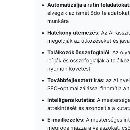
Automatizálja a rutin feladatokat
elvégzik az ismétlődő feladatokat,
munkára
Hatékony ütemezés
: Az AI-asszi
megoldják az ütközéseket és java
Találkozók összefoglalói
: Az oly
leírják és összefoglalják a találko
nyomon követést
Továbbfejlesztett írás
: az AI nye
SEO-optimalizálással finomítja a 
Intelligens kutatás
: A mestersége
áttekintését és azonosítja a kuta
E-mailkezelés
: A mesterséges int
megfogalmazza a válaszokat, csök