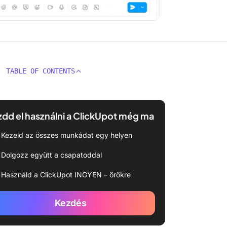
TABLE OF CONTENTS
dd el használni a ClickUpot még ma
Kezeld az összes munkádat egy helyen
Dolgozz együtt a csapatoddal
Használd a ClickUpot INGYEN – örökre
Kezdés