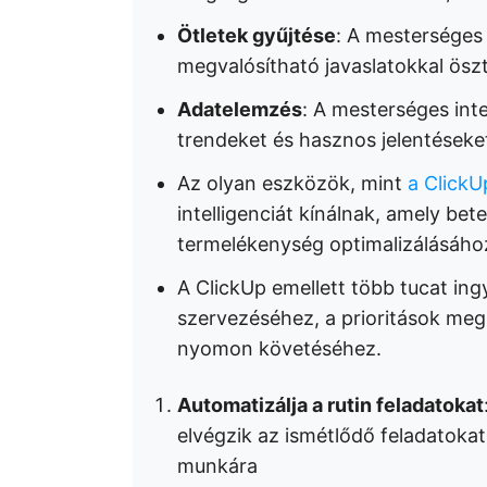
Ötletek gyűjtése
: A mesterséges 
megvalósítható javaslatokkal öszt
Adatelemzés
: A mesterséges intel
trendeket és hasznos jelentéseket
Az olyan eszközök, mint
a ClickU
intelligenciát kínálnak, amely bet
termelékenység optimalizálásához
A ClickUp emellett több tucat ingy
szervezéséhez, a prioritások me
nyomon követéséhez.
Automatizálja a rutin feladatokat
elvégzik az ismétlődő feladatokat,
munkára