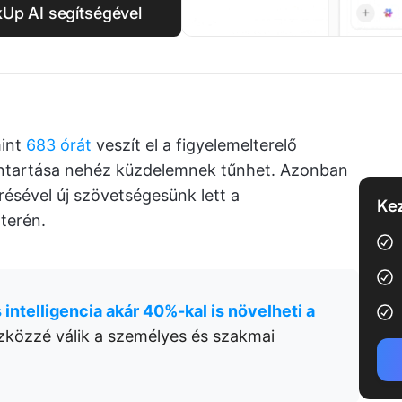
kUp AI segítségével
int
683 órát
veszít el a figyelemelterelő
nntartása nehéz küzdelemnek tűnhet. Azonban
résével új szövetségesünk lett a
Kez
terén.
intelligencia akár 40%-kal is növelheti a
szközzé válik a személyes és szakmai