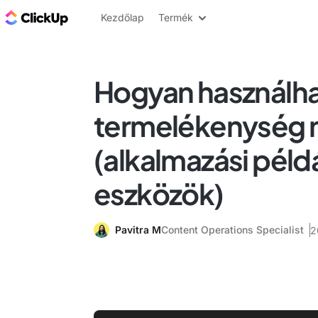
ClickUp blog
Kezdőlap
Termék
Hogyan használhat
termelékenység 
(alkalmazási péld
eszközök)
Pavitra M
Content Operations Specialist
2