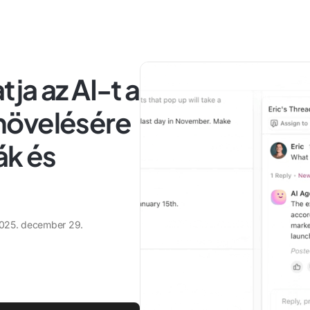
ja az AI-t a
növelésére
ák és
025. december 29.