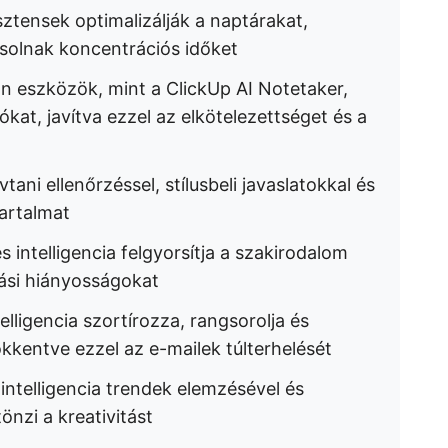
sztensek optimalizálják a naptárakat,
solnak koncentrációs időket
an eszközök, mint a ClickUp AI Notetaker,
zókat, javítva ezzel az elkötelezettséget és a
lvtani ellenőrzéssel, stílusbeli javaslatokkal és
tartalmat
s intelligencia felgyorsítja a szakirodalom
tási hiányosságokat
elligencia szortírozza, rangsorolja és
kentve ezzel az e-mailek túlterhelését
intelligencia trendek elemzésével és
önzi a kreativitást