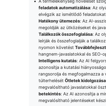
A termelékenység növelését szol
feladatok automatizálása
: Az ol
elvégzik az ismétlődő feladatokat,
Hatékony ütemezés
: Az AI-asszi
megoldják az ütközéseket és java
Találkozók összefoglalása
: Az o
leírják és összefoglalják a találko
nyomon követést
Továbbfejleszte
hangnem-javaslatokkal és SEO-opt
Intelligens kutatás
: Az AI felgyor
azonosítja a kutatási hiányosság
rangsorolja és megfogalmazza a 
túlterhelését
Ötletek kidolgozása
megvalósítható javaslatokkal öszt
betekintés
: Az AI azonosítja a mi
megvalósítható jelentéseket készí