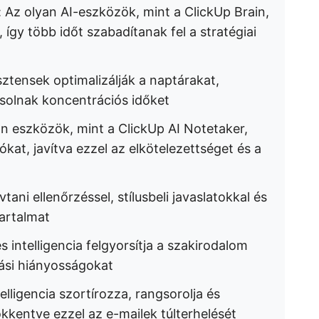
: Az olyan AI-eszközök, mint a ClickUp Brain,
 így több időt szabadítanak fel a stratégiai
sztensek optimalizálják a naptárakat,
solnak koncentrációs időket
an eszközök, mint a ClickUp AI Notetaker,
zókat, javítva ezzel az elkötelezettséget és a
lvtani ellenőrzéssel, stílusbeli javaslatokkal és
tartalmat
s intelligencia felgyorsítja a szakirodalom
tási hiányosságokat
elligencia szortírozza, rangsorolja és
kentve ezzel az e-mailek túlterhelését