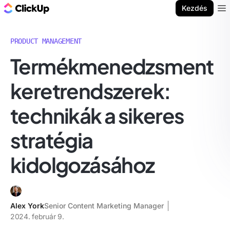
ClickUp blog
Kezdés
Ope
PRODUCT MANAGEMENT
Termékmenedzsment
keretrendszerek:
technikák a sikeres
stratégia
kidolgozásához
Alex York
Senior Content Marketing Manager
2024. február 9.