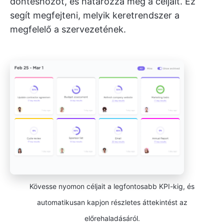
döntéshozót, és határozza meg a céljait. Ez
segít megfejteni, melyik keretrendszer a
megfelelő a szervezetének.
Kövesse nyomon céljait a legfontosabb KPI-kig, és
automatikusan kapjon részletes áttekintést az
előrehaladásáról.