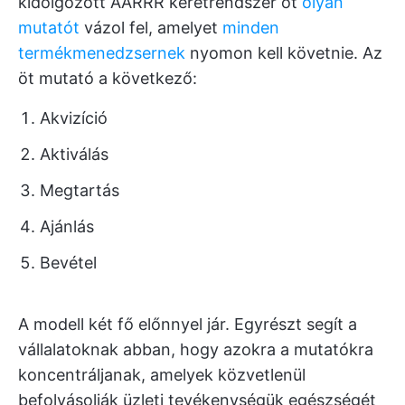
kidolgozott AARRR keretrendszer öt
olyan
mutatót
vázol fel, amelyet
minden
termékmenedzsernek
nyomon kell követnie. Az
öt mutató a következő:
Akvizíció
Aktiválás
Megtartás
Ajánlás
Bevétel
A modell két fő előnnyel jár. Egyrészt segít a
vállalatoknak abban, hogy azokra a mutatókra
koncentráljanak, amelyek közvetlenül
befolyásolják üzleti tevékenységük egészségét