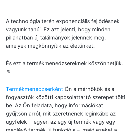
A technológia terén exponenciális fejlődésnek
vagyunk tanúi. Ez azt jelenti, hogy minden
pillanatban új találmányok jelennek meg,
amelyek megkönnyítik az életünket.
És ezt a termékmenedzsereknek köszönhetjük.
👊
Termékmenedzserként
Ön a mérnökök és a
fogyasztók közötti kapcsolattartó szerepet tölti
be. Az Ön feladata, hogy információkat
gyűjtsön arról, mit szeretnének leginkább az
ügyfelek – legyen az egy új termék vagy egy
meglévő termék új funkciója –, majd ezeket a