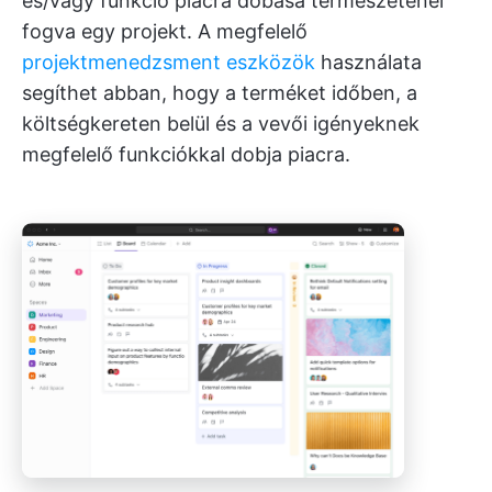
és/vagy funkció piacra dobása természeténél
fogva egy projekt. A megfelelő
projektmenedzsment eszközök
használata
segíthet abban, hogy a terméket időben, a
költségkereten belül és a vevői igényeknek
megfelelő funkciókkal dobja piacra.