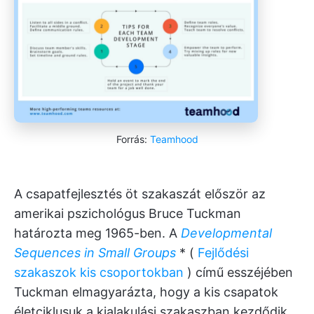
Forrás:
Teamhood
A csapatfejlesztés öt szakaszát először az
amerikai pszichológus Bruce Tuckman
határozta meg 1965-ben. A
Developmental
Sequences in Small Groups
* (
Fejlődési
szakaszok kis csoportokban
) című esszéjében
Tuckman elmagyarázta, hogy a kis csapatok
életciklusuk a kialakulási szakaszban kezdődik