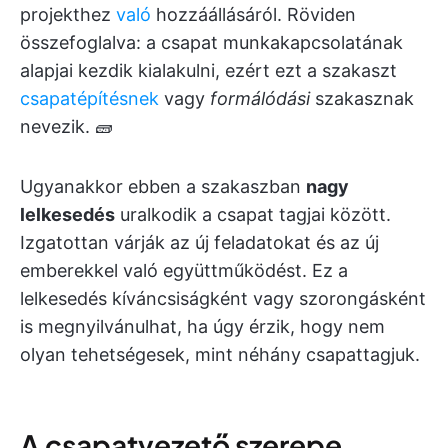
projekthez
való
hozzáállásáról. Röviden
összefoglalva: a csapat munkakapcsolatának
alapjai kezdik kialakulni, ezért ezt a szakaszt
csapatépítésnek
vagy
formálódási
szakasznak
nevezik. 🧱
Ugyanakkor ebben a szakaszban
nagy
lelkesedés
uralkodik a csapat tagjai között.
Izgatottan várják az új feladatokat és az új
emberekkel való együttműködést. Ez a
lelkesedés kíváncsiságként vagy szorongásként
is megnyilvánulhat, ha úgy érzik, hogy nem
olyan tehetségesek, mint néhány csapattagjuk.
A csapatvezető szerepe