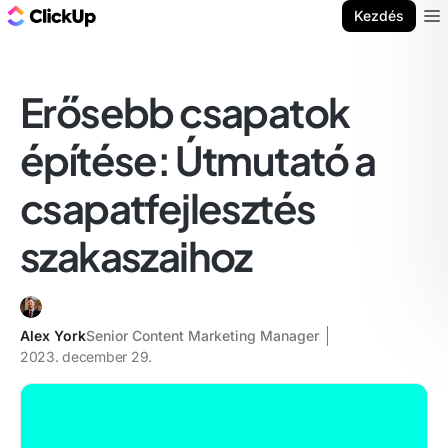
ClickUp blog
Kezdés
Ope
Erősebb csapatok
építése: Útmutató a
csapatfejlesztés
szakaszaihoz
Alex York
Senior Content Marketing Manager
2023. december 29.