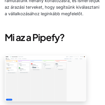
rámutatunk néhány korlátozásra, és ismertetjük
az árazási terveket, hogy segítsünk kiválasztani
a vállalkozásához leginkább megfelelőt.
Mi az a Pipefy?