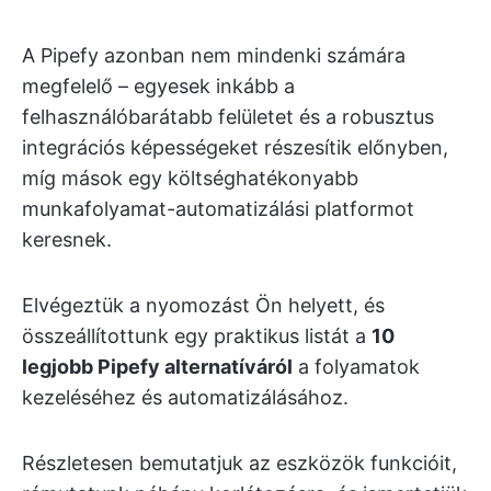
A Pipefy azonban nem mindenki számára
megfelelő – egyesek inkább a
felhasználóbarátabb felületet és a robusztus
integrációs képességeket részesítik előnyben,
míg mások egy költséghatékonyabb
munkafolyamat-automatizálási platformot
keresnek.
Elvégeztük a nyomozást Ön helyett, és
összeállítottunk egy praktikus listát a
10
legjobb Pipefy alternatíváról
a folyamatok
kezeléséhez és automatizálásához.
Részletesen bemutatjuk az eszközök funkcióit,