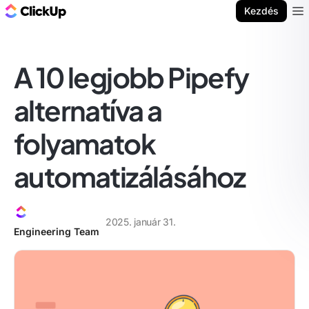
ClickUp blog
Kezdés
Ope
A 10 legjobb Pipefy
alternatíva a
folyamatok
automatizálásához
2025. január 31.
Engineering Team