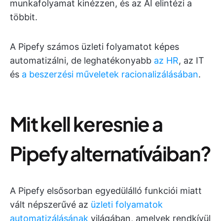
munkafolyamat kinézzen, és az AI elintézi a
többit.
A Pipefy számos üzleti folyamatot képes
automatizálni, de leghatékonyabb
az HR
, az IT
és
a beszerzési műveletek
racionalizálásában
.
Mit kell keresnie a
Pipefy alternatíváiban?
A Pipefy elsősorban egyedülálló funkciói miatt
vált népszerűvé az
üzleti folyamatok
automatizálásának
világában, amelyek rendkívül