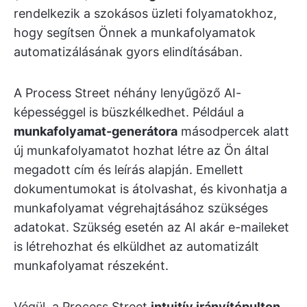
rendelkezik a szokásos üzleti folyamatokhoz,
hogy segítsen Önnek a munkafolyamatok
automatizálásának gyors elindításában.
A Process Street néhány lenyűgöző AI-
képességgel is büszkélkedhet. Például a
munkafolyamat-generátora
másodpercek alatt
új munkafolyamatot hozhat létre az Ön által
megadott cím és leírás alapján. Emellett
dokumentumokat is átolvashat, és kivonhatja a
munkafolyamat végrehajtásához szükséges
adatokat. Szükség esetén az AI akár e-maileket
is létrehozhat és elküldhet az automatizált
munkafolyamat részeként.
Végül, a Process Street
intuitív irányítópulton