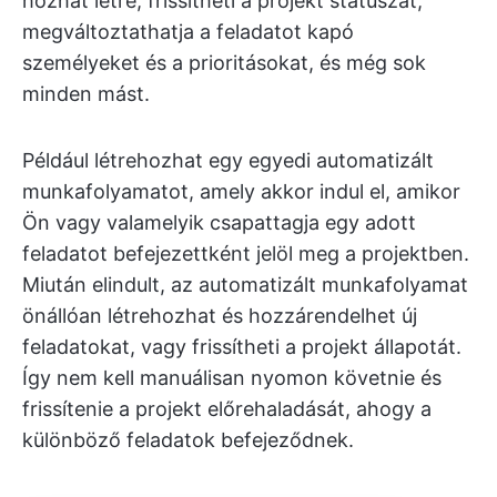
hozhat létre, frissítheti a projekt státuszát,
megváltoztathatja a feladatot kapó
személyeket és a prioritásokat, és még sok
minden mást.
Például létrehozhat egy egyedi automatizált
munkafolyamatot, amely akkor indul el, amikor
Ön vagy valamelyik csapattagja egy adott
feladatot befejezettként jelöl meg a projektben.
Miután elindult, az automatizált munkafolyamat
önállóan létrehozhat és hozzárendelhet új
feladatokat, vagy frissítheti a projekt állapotát.
Így nem kell manuálisan nyomon követnie és
frissítenie a projekt előrehaladását, ahogy a
különböző feladatok befejeződnek.