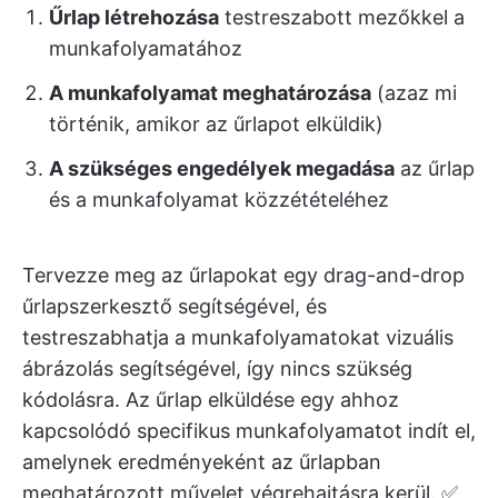
Űrlap létrehozása
testreszabott mezőkkel a
munkafolyamatához
A munkafolyamat meghatározása
(azaz mi
történik, amikor az űrlapot elküldik)
A szükséges engedélyek megadása
az űrlap
és a munkafolyamat közzétételéhez
Tervezze meg az űrlapokat egy drag-and-drop
űrlapszerkesztő segítségével, és
testreszabhatja a munkafolyamatokat vizuális
ábrázolás segítségével, így nincs szükség
kódolásra. Az űrlap elküldése egy ahhoz
kapcsolódó specifikus munkafolyamatot indít el,
amelynek eredményeként az űrlapban
meghatározott művelet végrehajtásra kerül. ✅