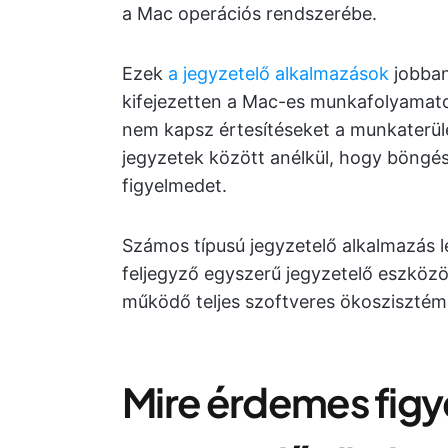
a Mac operációs rendszerébe.
Ezek
a jegyzetelő alkalmazások
jobban
kifejezetten a Mac-es munkafolyamatokh
nem kapsz értesítéseket a munkaterüle
jegyzetek között anélkül, hogy böngés
figyelmedet.
Számos típusú jegyzetelő alkalmazás l
feljegyző egyszerű jegyzetelő eszkö
működő teljes szoftveres ökoszisztémá
Mire érdemes figye