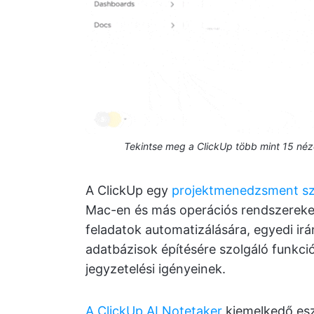
Tekintse meg a ClickUp több mint 15 néz
A ClickUp egy
projektmenedzsment sz
Mac-en és más operációs rendszereken
feladatok automatizálására, egyedi irá
adatbázisok építésére szolgáló funkció
jegyzetelési igényeinek.
A ClickUp AI Notetaker
kiemelkedő esz