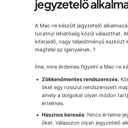
jegyzetelő alkalm
A Mac-re készült jegyzetelő alkalmazás
tucatnyi lehetőség közül választhat.
kiterjedő, nagy teljesítményű eszközt 
megfelel az igényeinek. ?
Íme, mire érdemes figyelni a Mac-re ké
Zökkenőmentes rendszerezés
: Kö
őket egy rosszul rendszerezett map
amely a dolgokat olyan módon tart
értelmes.
Hasznos keresés
: Nincs értelme j
őket. Válasszon olyan jegyzetelő a