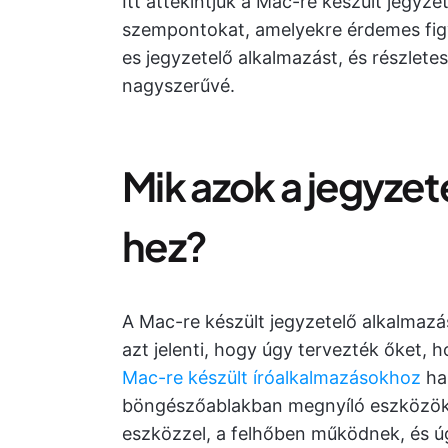
Itt áttekintjük a Mac-re készült jegyz
szempontokat, amelyekre érdemes figye
es jegyzetelő alkalmazást, és részlete
nagyszerűvé.
Mik azok a jegyze
hez?
A Mac-re készült jegyzetelő alkalmaz
azt jelenti, hogy úgy tervezték őket,
Mac-re készült íróalkalmazásokhoz
ha
böngészőablakban megnyíló eszközök
eszközzel, a felhőben működnek, és úg