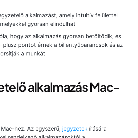
egyzetelő alkalmazást, amely intuitív felülettel
amelyekkel gyorsan elindulhat
óla, hogy az alkalmazás gyorsan betöltődik, és
 – plusz pontot érnek a billentyűparancsok és az
orsítják a munkát
zetelő alkalmazás Mac-
k Mac-hez. Az egyszerű,
jegyzetek
írására
el rendelkező alkalmazásoktól a