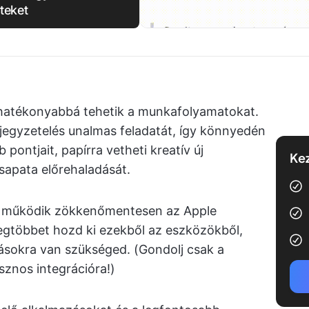
teket
 hatékonyabbá tehetik a munkafolyamatokat.
jegyzetelés unalmas feladatát, így könnyedén
pontjait, papírra vetheti kreatív új
Kez
sapata előrehaladását.
s működik zökkenőmentesen az Apple
egtöbbet hozd ki ezekből az eszközökből,
ásokra van szükséged. (Gondolj csak a
sznos integrációra!)