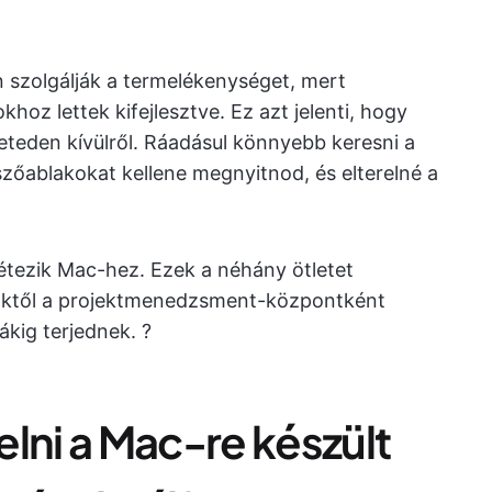
 szolgálják a termelékenységet, mert
oz lettek kifejlesztve. Ez azt jelenti, hogy
teden kívülről. Ráadásul könnyebb keresni a
zőablakokat kellene megnyitnod, és elterelné a
étezik Mac-hez. Ezek a néhány ötletet
zöktől a projektmenedzsment-központként
kig terjednek. ?
lni a Mac-re készült