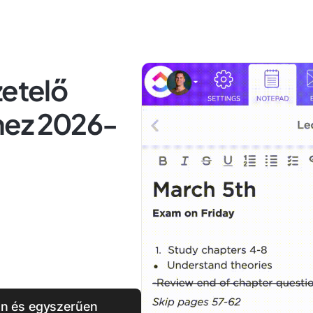
zetelő
hez 2026-
an és egyszerűen