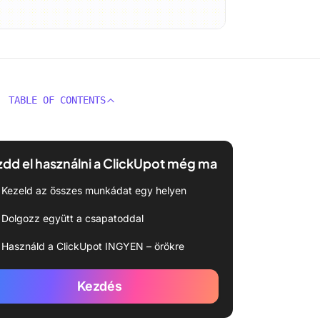
TABLE OF CONTENTS
dd el használni a ClickUpot még ma
Kezeld az összes munkádat egy helyen
Dolgozz együtt a csapatoddal
Használd a ClickUpot INGYEN – örökre
Kezdés