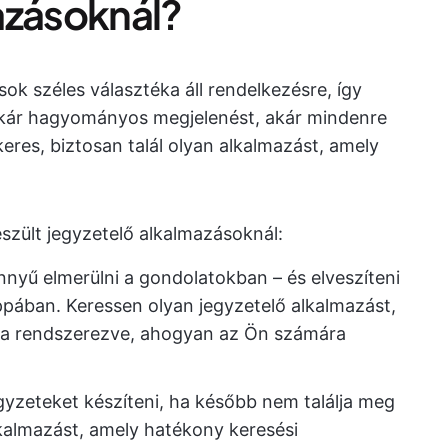
azásoknál?
ok széles választéka áll rendelkezésre, így
 Akár hagyományos megjelenést, akár mindenre
keres, biztosan talál olyan alkalmazást, amely
szült jegyzetelő alkalmazásoknál:
nnyű elmerülni a gondolatokban – és elveszíteni
pában. Keressen olyan jegyzetelő alkalmazást,
ja rendszerezve, ahogyan az Ön számára
egyzeteket készíteni, ha később nem találja meg
lkalmazást, amely hatékony keresési