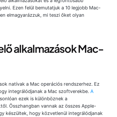
etelő alkalmazásokat és a legfontosabb
lni. Ezen felül bemutatjuk a 10 legjobb Mac-
sen elmagyarázzuk, mi teszi őket olyan
telő alkalmazások Mac-
ások natívak a Mac operációs rendszerhez. Ez
 hogy integrálódjanak a Mac szoftverekbe.
A
sonlóan ezek is különböznek a
től. Összhangban vannak az összes Apple-
y készültek, hogy közvetlenül integrálódjanak