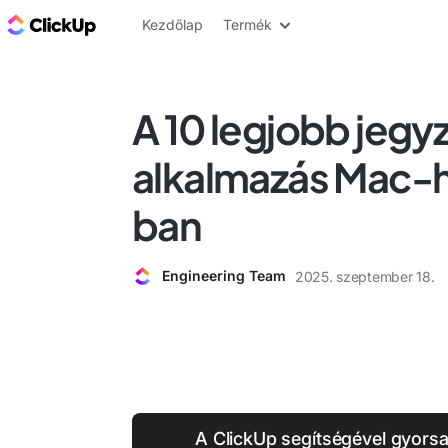
ClickUp blog
Kezdőlap
Termék
A 10 legjobb jegy
alkalmazás Mac-
ban
Engineering Team
2025. szeptember 18.
A ClickUp segítségével gyors