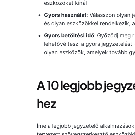
eszközöket kínál
Gyors használat
: Válasszon olyan j
és olyan eszközökkel rendelkezik, 
Gyors betöltési idő
: Győződj meg r
lehetővé teszi a gyors jegyzetelést
olyan eszközök, amelyek tovább gy
A 10 legjobb jegy
hez
Íme a legjobb jegyzetelő alkalmazáso
tervezett szövegszerkesztő eszközökk