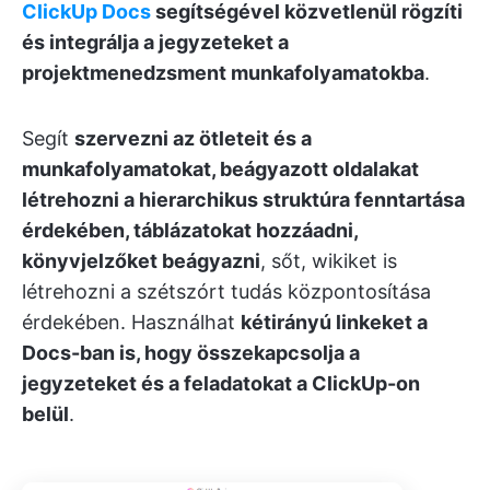
ClickUp Docs
segítségével közvetlenül rögzíti
és integrálja a jegyzeteket a
projektmenedzsment munkafolyamatokba
.
Segít
szervezni az ötleteit és a
munkafolyamatokat, beágyazott oldalakat
létrehozni a hierarchikus struktúra fenntartása
érdekében, táblázatokat hozzáadni,
könyvjelzőket beágyazni
, sőt, wikiket is
létrehozni a szétszórt tudás központosítása
érdekében. Használhat
kétirányú linkeket a
Docs-ban is, hogy összekapcsolja a
jegyzeteket és a feladatokat a ClickUp-on
belül
.