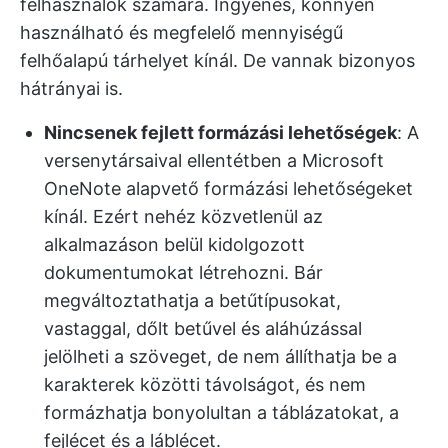
felhasználók számára. Ingyenes, könnyen
használható és megfelelő mennyiségű
felhőalapú tárhelyet kínál. De vannak bizonyos
hátrányai is.
Nincsenek fejlett formázási lehetőségek
: A
versenytársaival ellentétben a Microsoft
OneNote alapvető formázási lehetőségeket
kínál. Ezért nehéz közvetlenül az
alkalmazáson belül kidolgozott
dokumentumokat létrehozni. Bár
megváltoztathatja a betűtípusokat,
vastaggal, dőlt betűvel és aláhúzással
jelölheti a szöveget, de nem állíthatja be a
karakterek közötti távolságot, és nem
formázhatja bonyolultan a táblázatokat, a
fejlécet és a láblécet.