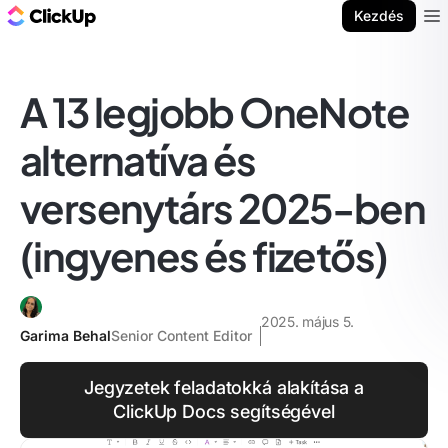
ClickUp blog
Kezdés
Ope
A 13 legjobb OneNote
alternatíva és
versenytárs 2025-ben
(ingyenes és fizetős)
2025. május 5.
Garima Behal
Senior Content Editor
Jegyzetek feladatokká alakítása a
ClickUp Docs segítségével