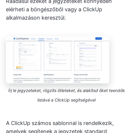
Ráadásul ezeket a jegyzeteket könnyedén
elérheti a böngészőből vagy a ClickUp
alkalmazáson keresztül.
Írj le jegyzeteket, rögzíts ötleteket, és alakítsd őket teendők
listává a ClickUp segítségével
A ClickUp számos sablonnal is rendelkezik,
amelyek segítenek a jegyzetek standard