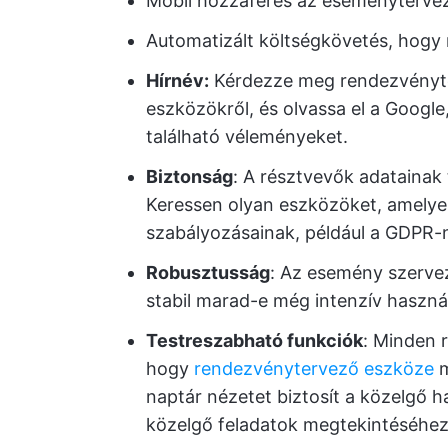
Mobil hozzáférés az eseményterve
Automatizált költségkövetés, hogy 
Hírnév:
Kérdezze meg rendezvényter
eszközökről, és olvassa el a Googl
található véleményeket.
Biztonság
: A résztvevők adatainak
Keressen olyan eszközöket, amely
szabályozásainak, például a GDPR-
Robusztusság
: Az esemény szerve
stabil marad-e még intenzív használ
Testreszabható funkciók
: Minden 
hogy
rendezvénytervező eszköze
m
naptár nézetet biztosít a közelgő 
közelgő feladatok megtekintéséhe