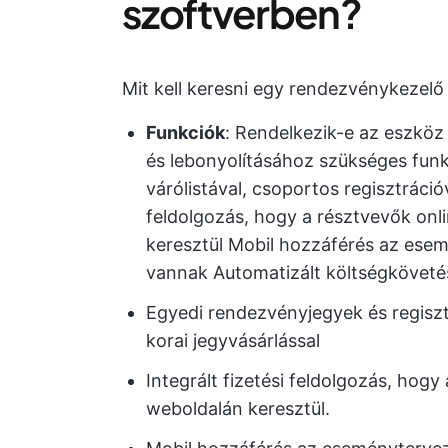
szoftverben?
Mit kell keresni egy rendezvénykezelő
Funkciók
: Rendelkezik-e az eszkö
és lebonyolításához szükséges funk
várólistával, csoportos regisztrációv
feldolgozás, hogy a résztvevők onl
keresztül Mobil hozzáférés az ese
vannak Automatizált költségköveté
Egyedi rendezvényjegyek és regisztr
korai jegyvásárlással
Integrált fizetési feldolgozás, hog
weboldalán keresztül.