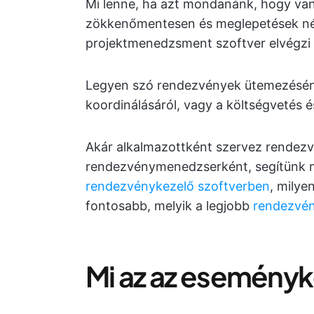
Mi lenne, ha azt mondanánk, hogy va
zökkenőmentesen és meglepetések nél
projektmenedzsment szoftver elvégzi 
Legyen szó rendezvények ütemezésének
koordinálásáról, vagy a költségvetés 
Akár alkalmazottként szervez rendezv
rendezvénymenedzserként, segítünk meg
rendezvénykezelő szoftverben
, milye
fontosabb, melyik a legjobb
rendezvén
Mi az az eseményk