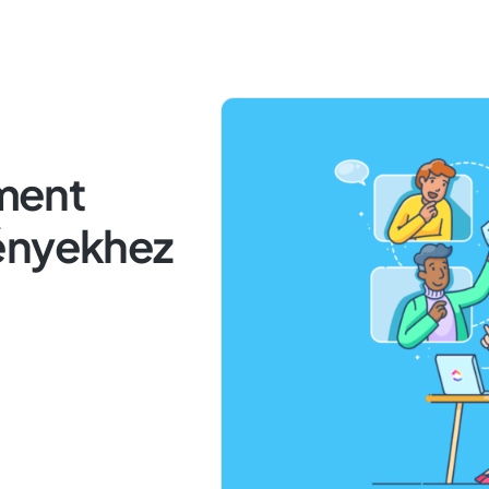
ment
ényekhez