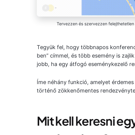
Tervezzen és szervezzen felejthetetle
Tegyük fel, hogy többnapos konferenc
ben” címmel, és több esemény is zajlik
jobb, ha egy átfogó eseménykezelő re
Íme néhány funkció, amelyet érdemes 
történő zökkenőmentes rendezvényte
Mit kell keresni e