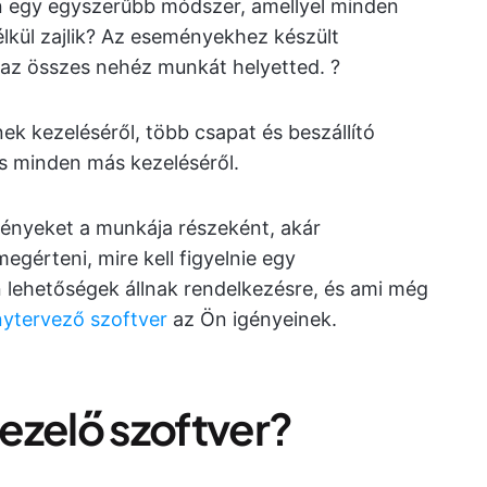
n egy egyszerűbb módszer, amellyel minden
kül zajlik? Az eseményekhez készült
az összes nehéz munkát helyetted. ?️
 kezeléséről, több csapat és beszállító
és minden más kezeléséről.
ényeket a munkája részeként, akár
érteni, mire kell figyelnie egy
n lehetőségek állnak rendelkezésre, és ami még
ytervező szoftver
az Ön igényeinek.
ezelő szoftver?