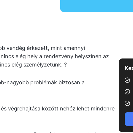
öbb vendég érkezett, mint amennyi
 nincs elég hely a rendezvény helyszínén az
incs elég személyzetünk. ?
Kez
bb-nagyobb problémák biztosan a
és végrehajtása között nehéz lehet mindenre