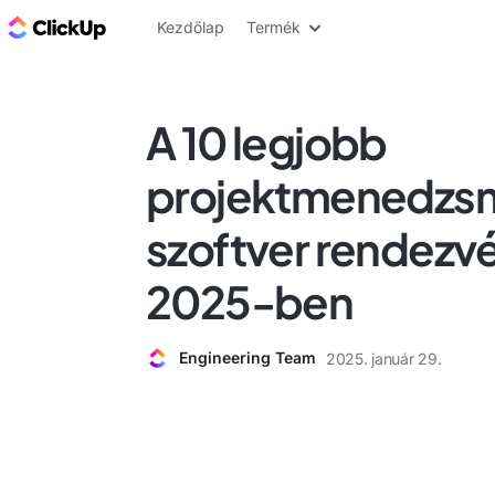
ClickUp blog
Kezdőlap
Termék
A 10 legjobb
projektmenedzs
szoftver rendezv
2025-ben
Engineering Team
2025. január 29.