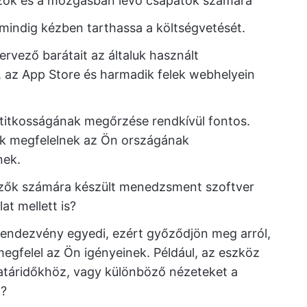
zők és a mozgásban lévő csapatok számára
mindig kézben tarthassa a költségvetését.
vező barátait az általuk használt
e, az App Store és harmadik felek webhelyein
 titkosságának megőrzése rendkívül fontos.
ek megfelelnek az Ön országának
nek.
zők számára készült menedzsment szoftver
at mellett is?
rendezvény egyedi, ezért győződjön meg arról,
egfelel az Ön igényeinek. Például, az eszköz
határidőkhöz, vagy különböző nézeteket a
z?