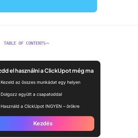
TABLE OF CONTENTS
dd el használni a ClickUpot még ma
Kezeld az összes munkádat egy helyen
Dolgozz együtt a csapatoddal
Használd a ClickUpot INGYEN – örökre
Kezdés