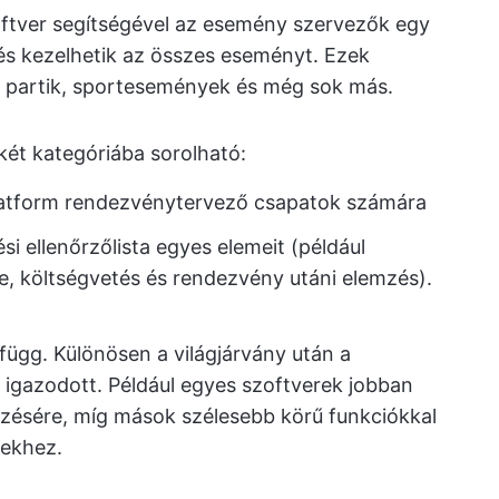
tver segítségével az esemény szervezők egy
 és kezelhetik az összes eseményt. Ezek
k, partik, sportesemények és még sok más.
két kategóriába sorolható:
latform rendezvénytervező csapatok számára
si ellenőrzőlista egyes elemeit (például
e, költségvetés és rendezvény utáni elemzés).
 függ. Különösen a világjárvány után a
gazodott. Például egyes szoftverek jobban
ezésére, míg mások szélesebb körű funkciókkal
yekhez.