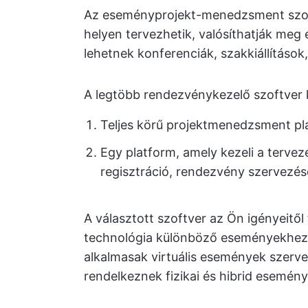
Az eseményprojekt-menedzsment szof
helyen tervezhetik, valósíthatják meg
lehetnek konferenciák, szakkiállításo
A legtöbb rendezvénykezelő szoftver 
Teljes körű projektmenedzsment p
Egy platform, amely kezeli a tervezé
regisztráció, rendezvény szervezés
A választott szoftver az Ön igényeitől
technológia különböző eseményekhez i
alkalmasak virtuális események szerv
rendelkeznek fizikai és hibrid esemén