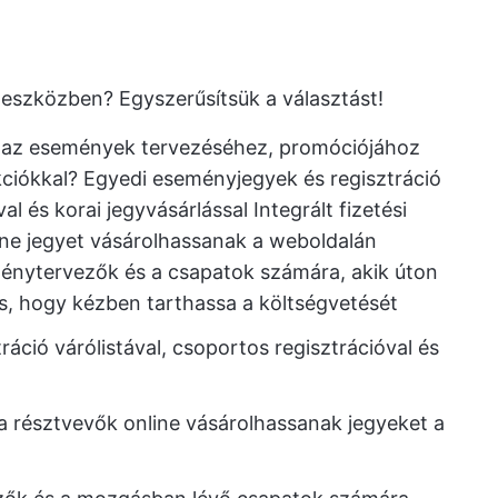
 eszközben? Egyszerűsítsük a választást!
z az események tervezéséhez, promóciójához
ciókkal? Egyedi eseményjegyek és regisztráció
al és korai jegyvásárlással Integrált fizetési
ine jegyet vásárolhassanak a weboldalán
ménytervezők és a csapatok számára, akik úton
s, hogy kézben tarthassa a költségvetését
áció várólistával, csoportos regisztrációval és
y a résztvevők online vásárolhassanak jegyeket a