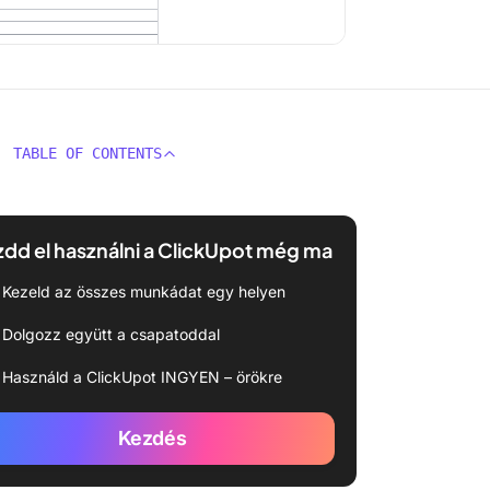
TABLE OF CONTENTS
dd el használni a ClickUpot még ma
Kezeld az összes munkádat egy helyen
Dolgozz együtt a csapatoddal
Használd a ClickUpot INGYEN – örökre
Kezdés