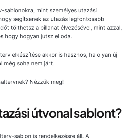
v-sablonokra, mint személyes utazási
 hogy segítsenek az utazás legfontosabb
őt tölthetsz a pillanat élvezésével, mint azzal,
s hogy hogyan jutsz el oda.
terv elkészítése akkor is hasznos, ha olyan új
ol még soha nem járt.
onaltervnek? Nézzük meg!
utazási útvonal sablont?
erv-sablon is rendelkezésre áll. A