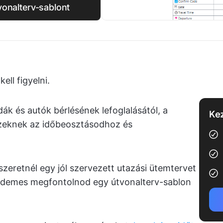
vonalterv-sablont
ll figyelni.
dák és autók bérlésének lefoglalásától, a
Kez
zeknek az időbeosztásodhoz és
szeretnél egy jól szervezett utazási ütemtervet
érdemes megfontolnod egy útvonalterv-sablon