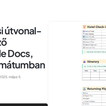
i útvonal-
ző
le Docs,
ormátumban
2025. május 5.