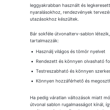
leggyakrabban használt és legkereset
nyaralásokhoz, rendezvények tervezés
utazásokhoz készültek.
Bár sokféle útvonalterv-sablon létezi
tartalmazzák:
Használj világos és tömör nyelvet
Rendezett és könnyen olvasható f
Testreszabható és könnyen szerke
Könnyen hozzáférhető és megoszt
Ha pedig váratlan változások miatt mód
útvonal sablon rugalmasságot kínál, í