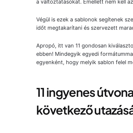
a változtatásokat. Emellett nem kell az
Végül is ezek a sablonok segítenek sze
időt megtakarítani és szervezett mara
Apropó, itt van 11 gondosan kiválaszt
ebben! Mindegyik egyedi formátummal
egyenként, hogy melyik sablon felel m
11 ingyenes útvona
következő utazás