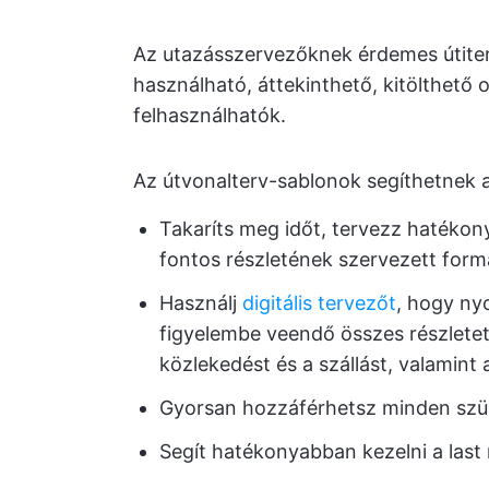
Az utazásszervezőknek érdemes útite
használható, áttekinthető, kitölthető 
felhasználhatók.
Az útvonalterv-sablonok segíthetnek a
Takaríts meg időt, tervezz hatéko
fontos részletének szervezett form
Használj
digitális tervezőt
, hogy ny
figyelembe veendő összes részletet
közlekedést és a szállást, valamint
Gyorsan hozzáférhetsz minden szü
Segít hatékonyabban kezelni a last