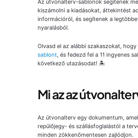
Az útvonalterv-sablonok segítenek m
kiszámolni a kiadásokat, áttekintést a
információról, és segítenek a legtöbbe
nyaralásból.
Olvasd el az alábbi szakaszokat, hog
sablont
, és fedezd fel a 11 ingyenes 
következő utazásodat! 🏝️
Mi az az útvonalte
Az útvonalterv egy dokumentum, amely
repülőjegy- és szállásfoglalástól a te
minden zökkenőmentesen zajlódjon.