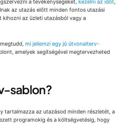
egszervezni a tevékenységeket,
kezelni az időt
,
dnak az utazás előtt minden fontos utazási
t kihozni az üzleti utazásból vagy a
y megtudd,
mi jellemzi egy jó útvonalterv-
sablont, amelyek segítségével megtervezheted
rv-sablon?
 tartalmazza az utazásod minden részletét, a
rvezett programokig és a költségvetésig, hogy