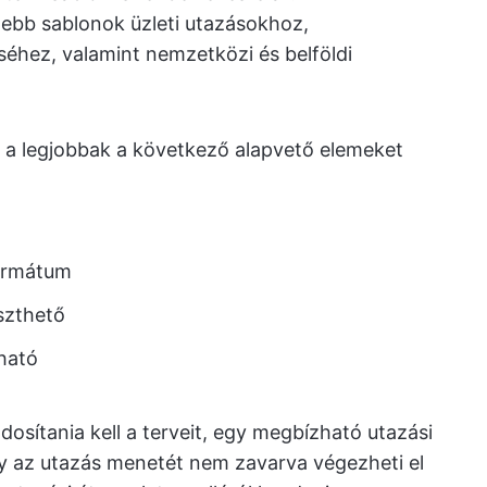
tebb sablonok üzleti utazásokhoz,
éhez, valamint nemzetközi és belföldi
k, a legjobbak a következő alapvető elemeket
ormátum
szthető
ható
osítania kell a terveit, egy megbízható utazási
gy az utazás menetét nem zavarva végezheti el