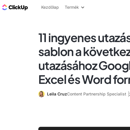
ClickUp blog
Kezdőlap
Termék
11 ingyenes utazás
sablon a követke
utazásához Goog
Excel és Word f
Leila Cruz
Content Partnership Specialist