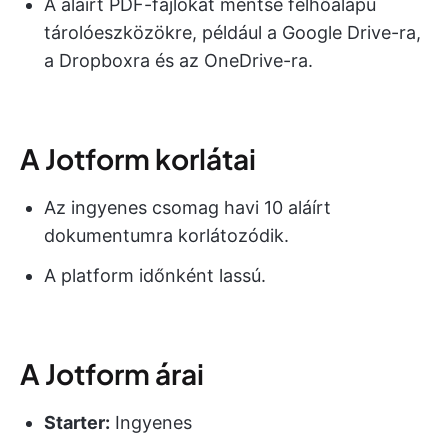
A aláírt PDF-fájlokat mentse felhőalapú
tárolóeszközökre, például a Google Drive-ra,
a Dropboxra és az OneDrive-ra.
A Jotform korlátai
Az ingyenes csomag havi 10 aláírt
dokumentumra korlátozódik.
A platform időnként lassú.
A Jotform árai
Starter:
Ingyenes