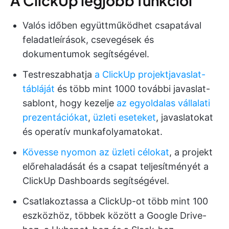
A ClickUp legjobb funkciói
Valós időben együttműködhet csapatával
feladatleírások, csevegések és
dokumentumok segítségével.
Testreszabhatja
a ClickUp projektjavaslat-
tábláját
és több mint 1000 további javaslat-
sablont, hogy kezelje
az egyoldalas vállalati
prezentációkat
,
üzleti eseteket
, javaslatokat
és operatív munkafolyamatokat.
Kövesse nyomon az üzleti célokat
, a projekt
előrehaladását és a csapat teljesítményét a
ClickUp Dashboards segítségével.
Csatlakoztassa a ClickUp-ot több mint 100
eszközhöz, többek között a Google Drive-