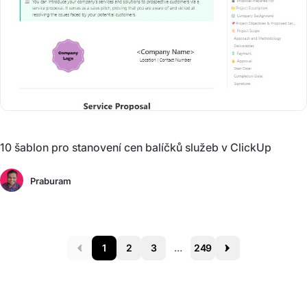
10 šablon pro stanovení cen balíčků služeb v ClickUp
Praburam
1
2
3
...
249
Prev
Next