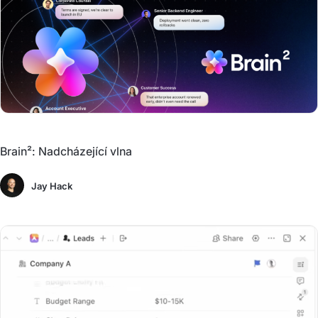
Brain²: Nadcházející vlna
Jay Hack