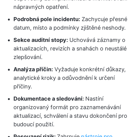
nápravných opatření.
Podrobná pole incidentu:
Zachycuje přesné
datum, místo a podmínky zjištěné neshody.
Sekce auditní stopy:
Uchovává záznamy o
aktualizacích, revizích a snahách o neustálé
zlepšování.
Analýza příčin:
Vyžaduje konkrétní důkazy,
analytické kroky a odůvodnění k určení
příčiny.
Dokumentace a sledování:
Nastíní
organizovaný formát pro zaznamenávání
aktualizací, schválení a stavu dokončení pro
budoucí použití.
Posouzení rizik:
Zahrnuje
nástroje pro