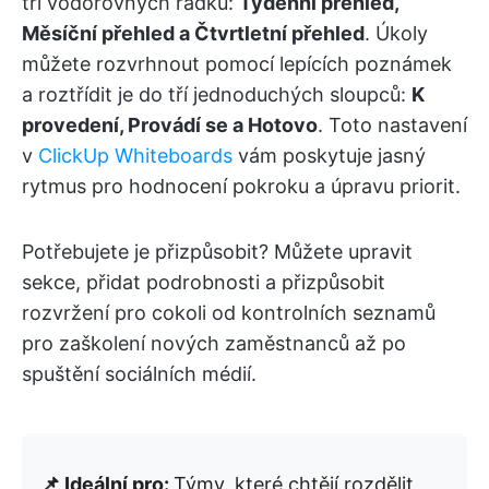
tří vodorovných řádků:
Týdenní přehled,
Měsíční přehled a Čtvrtletní přehled
. Úkoly
můžete rozvrhnout pomocí lepících poznámek
a roztřídit je do tří jednoduchých sloupců:
K
provedení, Provádí se a Hotovo
. Toto nastavení
v
ClickUp Whiteboards
vám poskytuje jasný
rytmus pro hodnocení pokroku a úpravu priorit.
Potřebujete je přizpůsobit? Můžete upravit
sekce, přidat podrobnosti a přizpůsobit
rozvržení pro cokoli od kontrolních seznamů
pro zaškolení nových zaměstnanců až po
spuštění sociálních médií.
📌 Ideální pro:
Týmy, které chtějí rozdělit