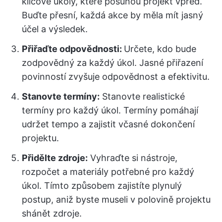
klíčové úkoly, které posunou projekt vpřed.
Buďte přesní, každá akce by měla mít jasný
účel a výsledek.
Přiřaďte odpovědnosti:
Určete, kdo bude
zodpovědný za každý úkol. Jasné přiřazení
povinností zvyšuje odpovědnost a efektivitu.
Stanovte termíny:
Stanovte realistické
termíny pro každý úkol. Termíny pomáhají
udržet tempo a zajistit včasné dokončení
projektu.
Přidělte zdroje:
Vyhraďte si nástroje,
rozpočet a materiály potřebné pro každý
úkol. Tímto způsobem zajistíte plynulý
postup, aniž byste museli v polovině projektu
shánět zdroje.