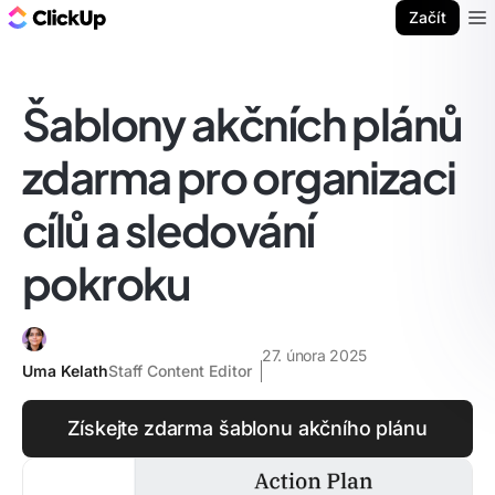
ClickUp blog
Začít
Ope
Šablony akčních plánů
zdarma pro organizaci
cílů a sledování
pokroku
27. února 2025
Uma Kelath
Staff Content Editor
Získejte zdarma šablonu akčního plánu