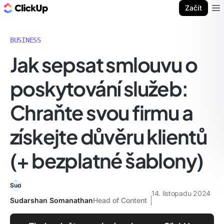
ClickUp blog
Začít
Ope
BUSINESS
Jak sepsat smlouvu o
poskytování služeb:
Chraňte svou firmu a
získejte důvěru klientů
(+ bezplatné šablony)
14. listopadu 2024
Sudarshan Somanathan
Head of Content