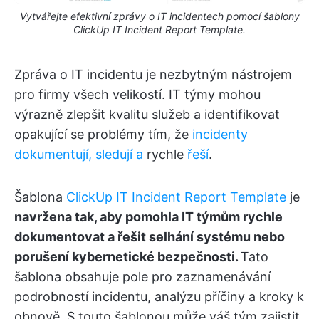
Vytvářejte efektivní zprávy o IT incidentech pomocí šablony
ClickUp IT Incident Report Template.
Zpráva o IT incidentu je nezbytným nástrojem
pro firmy všech velikostí. IT týmy mohou
výrazně zlepšit kvalitu služeb a identifikovat
opakující se problémy tím, že
incidenty
dokumentují, sledují a
rychle
řeší
.
Šablona
ClickUp IT Incident Report Template
je
navržena tak, aby pomohla IT týmům rychle
dokumentovat a řešit selhání systému nebo
porušení kybernetické bezpečnosti.
Tato
šablona obsahuje pole pro zaznamenávání
podrobností incidentu, analýzu příčiny a kroky k
obnově. S touto šablonou může váš tým zajistit