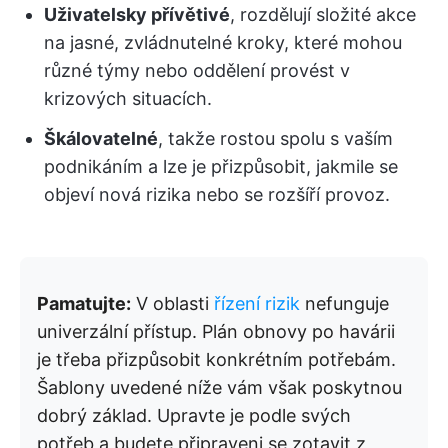
Uživatelsky přívětivé
, rozdělují složité akce
na jasné, zvládnutelné kroky, které mohou
různé týmy nebo oddělení provést v
krizových situacích.
Škálovatelné
, takže rostou spolu s vaším
podnikáním a lze je přizpůsobit, jakmile se
objeví nová rizika nebo se rozšíří provoz.
Pamatujte:
V oblasti
řízení rizik
nefunguje
univerzální přístup. Plán obnovy po havárii
je třeba přizpůsobit konkrétním potřebám.
Šablony uvedené níže vám však poskytnou
dobrý základ. Upravte je podle svých
potřeb a budete připraveni se zotavit z