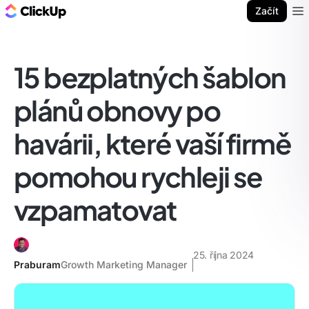
ClickUp blog
Začít
Ope
15 bezplatných šablon
plánů obnovy po
havárii, které vaší firmě
pomohou rychleji se
vzpamatovat
25. října 2024
Praburam
Growth Marketing Manager