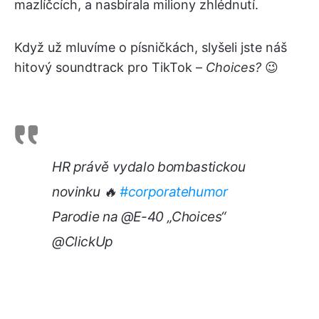
mazlíčcích, a nasbírala miliony zhlédnutí.
Když už mluvíme o písničkách, slyšeli jste náš
hitový soundtrack pro TikTok –
Choices?
😉
HR právě vydalo bombastickou
novinku 🔥
#corporatehumor
Parodie na @E-40 „Choices“
@ClickUp