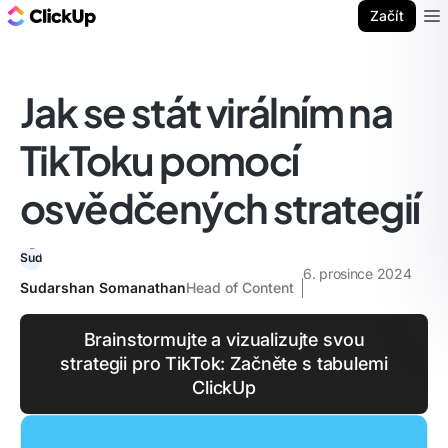
ClickUp blog
Začít
Ope
Jak se stát virálním na
TikToku pomocí
osvědčených strategií
6. prosince 2024
Sudarshan Somanathan
Head of Content
Brainstormujte a vizualizujte svou
strategii pro TikTok: Začněte s tabulemi
ClickUp