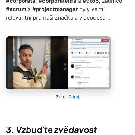
#corporate
,
#corporatelife
a
#9to5
, zatímco
#scrum
a
#projectmanager
byly velmi
relevantní pro naši značku a videoobsah.
Zdroj:
Zdroj
3. Vzbuďte zvědavost