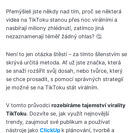
Přemýšleli jste někdy nad tím, proč se některá
videa na TikToku stanou přes noc virálními a
nasbírají miliony zhlédnutí, zatímco jiná
nezaznamenají téměř žádný ohlas? 🤔
Není to jen otázka štěstí – za tímto šílenstvím se
skrývá určitá metoda. Ať už jste značka, která
se snaží rozšířit svůj dosah, nebo tvůrce, který
se chce prosadit, s pomocí správných strategií
je možné se na TikToku stát virálním.
V tomto průvodci
rozebíráme tajemství virality
TikToku
. Dozvíte se, jak využít nejnovější
trendy, zaujmout své publikum a používat
nástroje jako
ClickUp
k plánování, tvorbě a