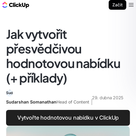
ClickUp blog
Začít
Ope
Jak vytvořit
přesvědčivou
hodnotovou nabídku
(+ příklady)
29. dubna 2025
Sudarshan Somanathan
Head of Content
Vytvořte hodnotovou nabídku v ClickUp