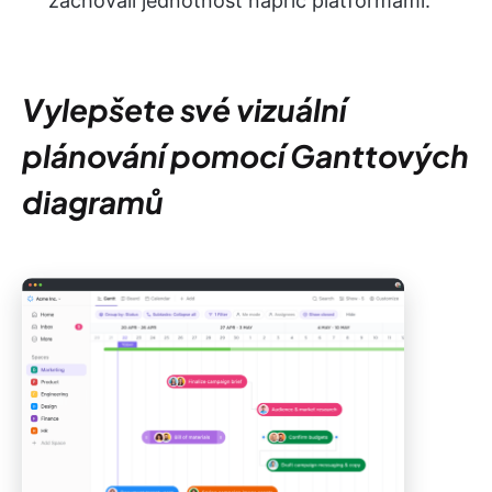
zachovali jednotnost napříč platformami.
Vylepšete své vizuální
plánování pomocí Ganttových
diagramů