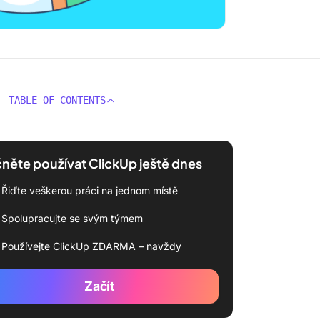
TABLE OF CONTENTS
něte používat ClickUp ještě dnes
Řiďte veškerou práci na jednom místě
Spolupracujte se svým týmem
Používejte ClickUp ZDARMA – navždy
Začít