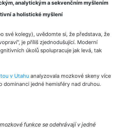
gickým, analytickým a sekvenčním myšlením
itivní a holistické myšlení
o své kolegy), uvědomte si, že představa, že
vopraví“, je příliš zjednodušující. Moderní
nitivních úkolů spolupracuje jak levá, tak
itou v Utahu
analyzovala mozkové skeny více
 o dominanci jedné hemisféry nad druhou.
 mozkové funkce se odehrávají v jedné