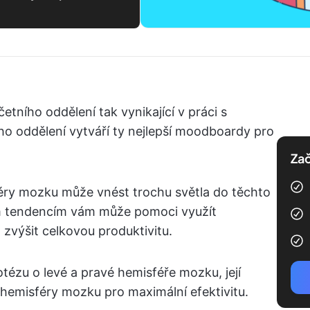
četního oddělení tak vynikající v práci s
o oddělení vytváří ty nejlepší moodboardy pro
Zač
éry mozku může vnést trochu světla do těchto
ím tendencím vám může pomoci využít
 zvýšit celkovou produktivitu.
zu o levé a pravé hemisféře mozku, její
 hemisféry mozku pro maximální efektivitu.