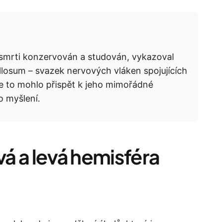
 smrti konzervován a studován, vykazoval
losum – svazek nervových vláken spojujících
že to mohlo přispět k jeho mimořádné
o myšlení.
vá a levá hemisféra