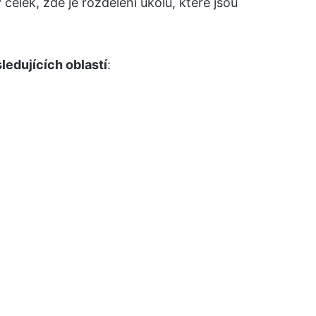
celek, zde je rozdělení úkolů, které jsou
ledujících oblastí
: