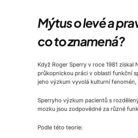
Mýtus o levé a pr
co to znamená?
Když Roger Sperry v roce 1981 získal 
průkopnickou práci v oblasti funkční s
jeho výzkum vyvolá kulturní fenomén, k
Sperryho výzkum pacientů s rozdělen
mozku jsou zodpovědné za různé funk
Podle této teorie: