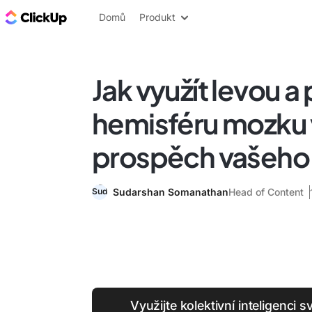
ClickUp blog
Domů
Produkt
Jak využít levou a
hemisféru mozku
prospěch vašeho
Sudarshan Somanathan
Head of Content
Využijte kolektivní inteligenci