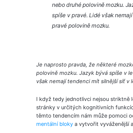
nebo druhé polovině mozku. Jaz
spíše v pravé. Lidé však nemají 
pravé polovině mozku.
Je naprosto pravda, že některé mozk
polovině mozku. Jazyk bývá spíše v le
však nemají tendenci mít silnější síť 
I když tedy jednotlivci nejsou striktně
stránky v určitých kognitivních funkc
těmto tendencím nám může pomoci oce
mentální bloky
a vytvořit vyváženější a