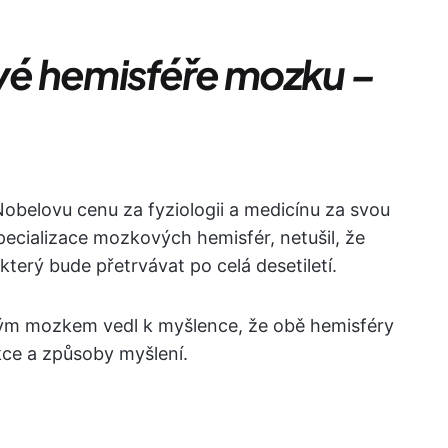
avé hemisféře mozku –
Nobelovu cenu za fyziologii a medicínu za svou
pecializace mozkových hemisfér, netušil, že
terý bude přetrvávat po celá desetiletí.
ým mozkem vedl k myšlence, že obě hemisféry
ce a způsoby myšlení.