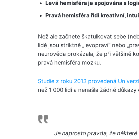
Levá hemisféra je spojována s lo
Pravá hemisféra řídí kreativní, intu
Než ale začnete škatulkovat sebe (neb
lidé jsou striktně „levopraví“ nebo „pra
neurověda prokázala, že při většině kog
pravá hemisféra mozku.
Studie z roku 2013 provedená Univerz
než 1 000 lidí a nenašla žádné důkazy
Je naprosto pravda, že některé