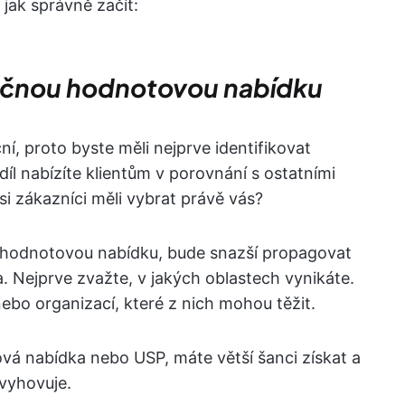
, jak správně začít:
inečnou hodnotovou nabídku
í, proto byste měli nejprve identifikovat
íl nabízíte klientům v porovnání s ostatními
i zákazníci měli vybrat právě vás?
ou hodnotovou nabídku, bude snazší propagovat
. Nejprve zvažte, v jakých oblastech vynikáte.
nebo organizací, které z nich mohou těžit.
ová nabídka nebo USP, máte větší šanci získat a
 vyhovuje.