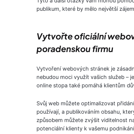
Tyto a další otázky vám mohou pomoci 
publikum, které by mělo největší záje
Vytvořte oficiální webo
poradenskou firmu
Vytvoření webových stránek je zásadní
nebudou moci využít vašich služeb – j
online stopa také pomáhá klientům dů
Svůj web můžete optimalizovat přidáním 
používají, a publikováním obsahu, kter
způsobem můžete zvýšit viditelnost na
potenciální klienty k vašemu podnikání