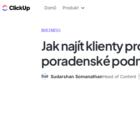
ClickUp blog
Domů
Produkt
BUSINESS
Jak najít klienty p
poradenské podn
Sudarshan Somanathan
Head of Content