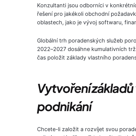
Konzultanti jsou odborníci v konkrétn
řešení pro jakékoli obchodní požadavk
oblastech, jako je vývoj softwaru, fina
Globální trh poradenských služeb po
2022–2027 dosáhne kumulativních tržeb
čas položit základy vlastního poraden
Vytvoření základ
podnikání
Chcete-li založit a rozvíjet svou porad