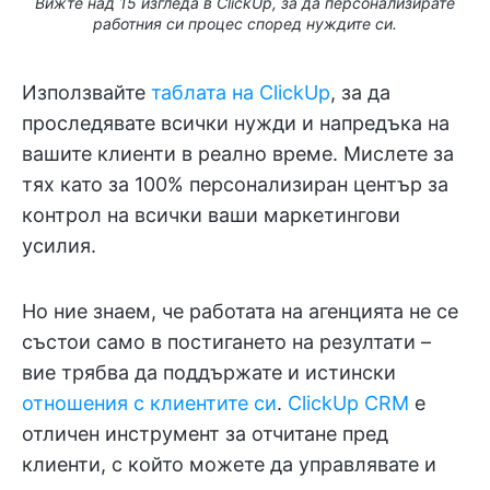
Вижте над 15 изгледа в ClickUp, за да персонализирате
работния си процес според нуждите си.
Използвайте
таблата на ClickUp
, за да
проследявате всички нужди и напредъка на
вашите клиенти в реално време. Мислете за
тях като за 100% персонализиран център за
контрол на всички ваши маркетингови
усилия.
Но ние знаем, че работата на агенцията не се
състои само в постигането на резултати –
вие трябва да поддържате и истински
отношения с клиентите си
.
ClickUp CRM
е
отличен инструмент за отчитане пред
клиенти, с който можете да управлявате и