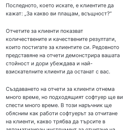
Последното, което искате, е клиентите да
кажат: „За какво ви плащам, всъщност?“
Отчетите за клиенти показват
количествените и качествените резултати,
които постигате за клиентите си. Редовното
представяне на отчети демонстрира вашата
стойност и дори убеждава и най-
взискателните клиенти да останат с вас.
Създаването на отчети за клиенти отнема
много време, но подходящият софтуер ще ви
спести много време. В този наръчник ще
обясним как работи софтуерът за отчитане
на клиенти, какво трябва да търсите в
автоматизиран инструмент за отчитане на