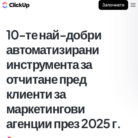
ClickUp блог
Започнете
Ope
10-те най-добри
автоматизирани
инструмента за
отчитане пред
клиенти за
маркетингови
агенции през 2025 г.