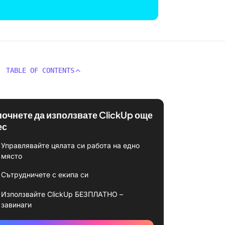
TABLE OF CONTENTS
почнете да използвате ClickUp още
ес
Управлявайте цялата си работа на едно
място
Сътрудничете с екипа си
Използвайте ClickUp БЕЗПЛАТНО –
завинаги