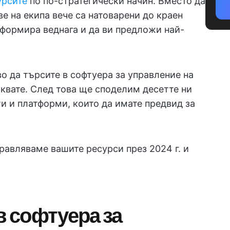
урсите
по по-стратегически начин. Вместо да
ве на екипа вече са натоварени до краен
нформира веднага и да ви предложи най-
о да търсите в софтуера за управление на
чаквате. След това ще споделим десетте ни
и и платформи, които да имате предвид за
равляваме вашите ресурси през 2024 г. и
в софтуера за