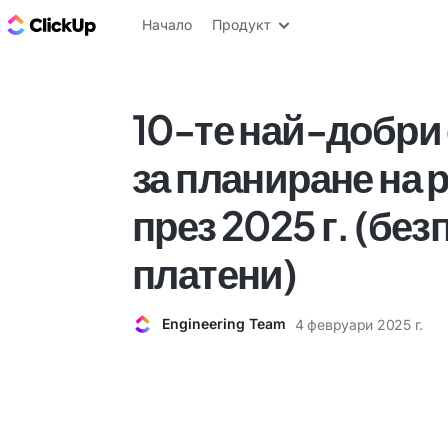
ClickUp блог
Начало
Продукт
10-те най-добри
за планиране на 
през 2025 г. (без
платени)
Engineering Team
4 февруари 2025 г.