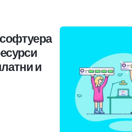
 софтуера
ресурси
платни и