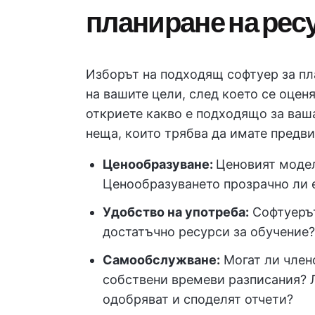
планиране на рес
Изборът на подходящ софтуер за пл
на вашите цели, след което се оценя
откриете какво е подходящо за ваша
неща, които трябва да имате предви
Ценообразуване
:
Ценовият модел
Ценообразуването прозрачно ли е
Удобство на употреба:
Софтуерът
достатъчно ресурси за обучение?
Самообслужване:
Могат ли члено
собствени времеви разписания? Л
одобряват и споделят отчети?