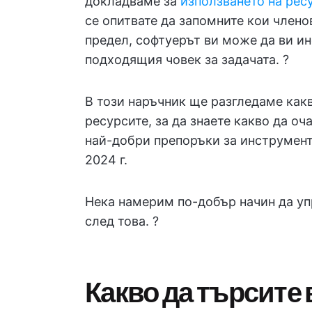
докладваме за
използването на рес
се опитвате да запомните кои члено
предел, софтуерът ви може да ви и
подходящия човек за задачата. ?
В този наръчник ще разгледаме какв
ресурсите, за да знаете какво да о
най-добри препоръки за инструмент
2024 г.
Нека намерим по-добър начин да уп
след това. ?
Какво да търсите 