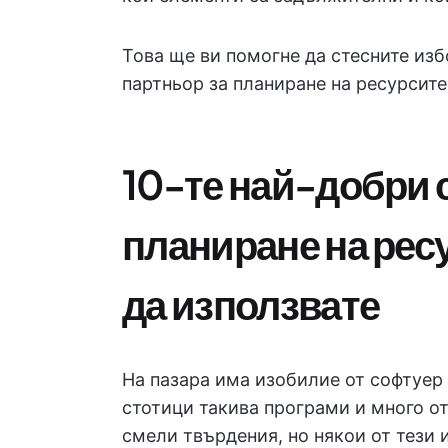
Това ще ви помогне да стесните изб
партньор за планиране на ресурсите
10-те най-добри 
планиране на рес
да използвате
На пазара има изобилие от софтуер
стотици такива програми и много от 
смели твърдения, но някои от тези 