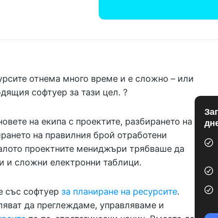
урсите отнема много време и е сложно – или
одящия софтуер за тази цел. ?
За
овете на екипа с проектите, разбирането на
дн
ирането на правилния брой отработени
налото проектните мениджъри трябваше да
ми и сложни електронни таблици.
е със софтуер
за планиране на ресурсите
.
ляват да преглеждаме, управляваме и