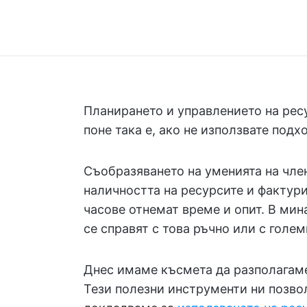
Планирането и управлението на рес
поне така е, ако не използвате подх
Съобразяването на уменията на член
наличността на ресурсите и фактур
часове отнемат време и опит. В ми
се справят с това ръчно или с голе
Днес имаме късмета да разполагам
Тези полезни инструменти ни позво