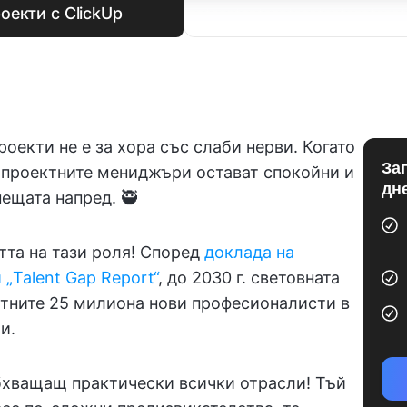
оекти с ClickUp
оекти не е за хора със слаби нерви. Когато
За
 проектните мениджъри остават спокойни и
дн
ещата напред. 🥷
та на тази роля! Според
доклада на
„Talent Gap Report“
, до 2030 г. световната
тните 25 милиона нови професионалисти в
и.
обхващащ практически всички отрасли! Тъй