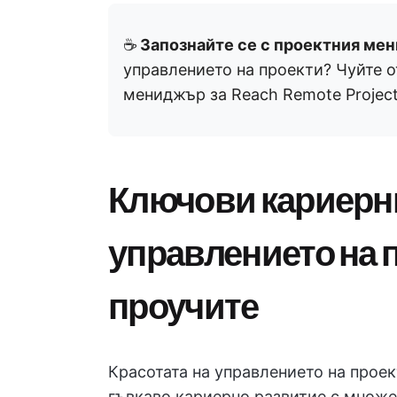
☕️
Запознайте се с проектния ме
управлението на проекти? Чуйте о
мениджър за Reach Remote Project
Ключови кариерн
управлението на п
проучите
Красотата на управлението на проек
гъвкаво кариерно развитие с множе