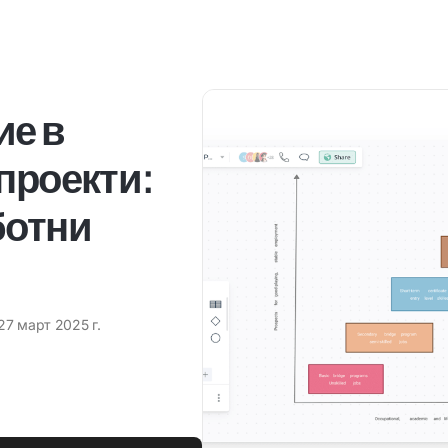
ие в
проекти:
ботни
27 март 2025 г.