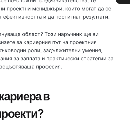
все по-сложни предизвикателства, те
ни проектни мениджъри, които могат да се
т ефективността и да постигнат резултати.
ълнуваща област? Този наръчник ще ви
знаете за кариерния път на проектния
ръководни роли, задължителни умения,
ния за заплата и практически стратегии за
 процъфтяваща професия.
кариера в
проекти?