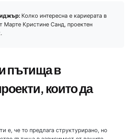
ниджър:
Колко интересна е кариерата в
т Марте Кристине Санд, проектен
.
и пътища в
роекти, които да
ти е, че то предлага структурирано, но
ство пътища в зависимост от вашите