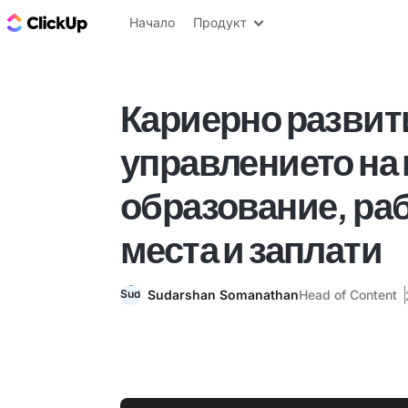
ClickUp блог
Начало
Продукт
Кариерно развит
управлението на 
образование, ра
места и заплати
Sudarshan Somanathan
Head of Content