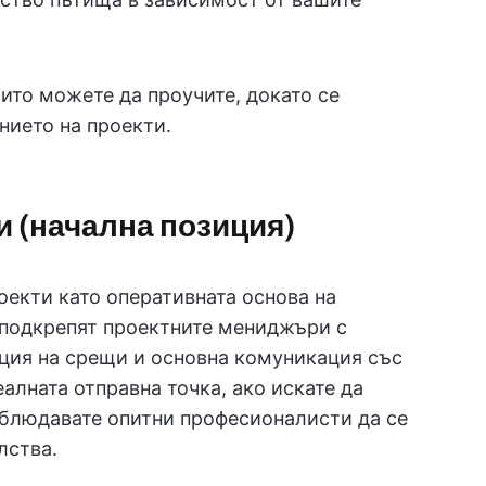
ито можете да проучите, докато се
нието на проекти.
и (начална позиция)
оекти като оперативната основа на
о подкрепят проектните мениджъри с
ция на срещи и основна комуникация със
алната отправна точка, ако искате да
аблюдавате опитни професионалисти да се
лства.