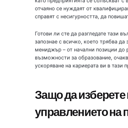
като предприятията се сблъскват с 
отчаяно се нуждаят от квалифицира
справят с несигурността, да повиша
Готови ли сте да разгледате тази в
запознае с всичко, което трябва да 
мениджър – от начални позиции до 
възможности за образование, очаква
ускоряване на кариерата ви в тази
Защо да изберете 
управлението на 