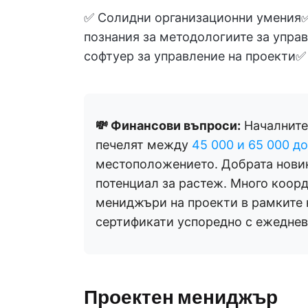
✅ Солидни организационни умения✅
познания за методологиите за управ
софтуер за управление на проекти✅
💸 Финансови въпроси:
Началните
печелят между
45 000
и 65 000 д
местоположението. Добрата новин
потенциал за растеж. Много коор
мениджъри на проекти в рамките н
сертификати успоредно с ежедневн
Проектен мениджър