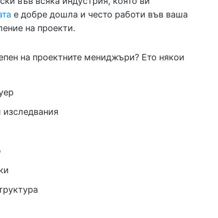
ски във всяка индустрия, която ви
ата
е добре дошла и често работи във ваша
ление на проекти.
тепен на проектните мениджъри? Ето някои
уер
 изследвания
о
ки
труктура