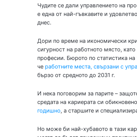
Чудите се дали управлението на про
е една от най-гъвкавите и удовлет
днес.
Дори по време на икономически кри
сигурност на работното място, като
професии. Бюрото по статистика на 
че
работните места, свързани с упр
бързо от средното до 2031 г.
И нека поговорим за парите – защот
средата на кариерата си обикновен
годишно
, а старшите и специализир
Но може би най-хубавото в тази кар