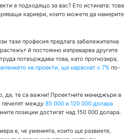
екти е подходящо за вас? Ето истината: това
воряващи кариери, които можете да намерите
зи тази професия предлага забележителна
 растежът й постоянно изпреварва другите
труда потвърждава това, като прогнозира,
авлението на проекти, ще нараснат с 7%
по-
о, да, те са важни! Проектните мениджъри в
о печелят между
85 000 и 120 000 долара
аните позиции достигат над 150 000 долара.
иера е, че уменията, които ще развиете,