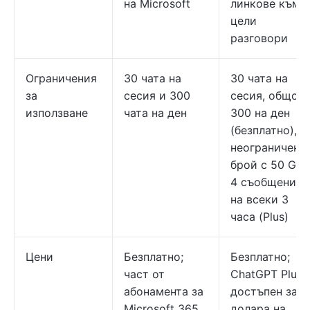
на Microsoft
линкове към
цели
разговори
Ограничения
30 чата на
30 чата на
за
сесия и 300
сесия, общо
използване
чата на ден
300 на ден
(безплатно),
неограничен
брой с 50 GPT
4 съобщения
на всеки 3
часа (Plus)
Цени
Безплатно;
Безплатно;
част от
ChatGPT Plus 
абонамента за
достъпен за 2
Microsoft 365,
долара на