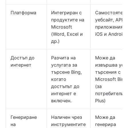
Платформа
Интегриран с
Самостоятеле
продуктите на
уебсайт, API,
Microsoft
приложения з
(Word, Excel и
iOS и Android
др.)
Достъп до
Разчита на
Може да
интернет
услугата за
извършва уеб
търсене Bing,
търсения с
когато
Microsoft Bing
достъпът до
(за
интернет е
потребители 
включен.
Plus)
Генериране
Наличен чрез
Може да
на
инструментите
генерира