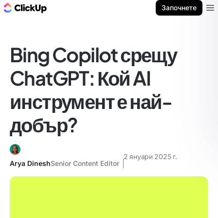
ClickUp блог
Започнете
Ope
Bing Copilot срещу
ChatGPT: Кой AI
инструмент е най-
добър?
2 януари 2025 г.
Arya Dinesh
Senior Content Editor