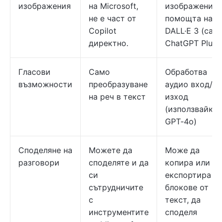
изображения
на Microsoft,
изображения 
не е част от
помощта на
Copilot
DALL·E 3 (сам
директно.
ChatGPT Plus)
Гласови
Само
Обработва
възможности
преобразуване
аудио вход/
на реч в текст
изход
(използвайки
GPT-4o)
Споделяне на
Можете да
Може да
разговори
споделяте и да
копира или
си
експортира
сътрудничите
блокове от
с
текст, да
инструментите
споделя